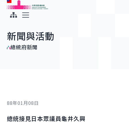
:::
:::
跳到主要內容
中華民國總統府
展開選單
新聞與活動
總統府新聞
88年01月08日
總統接見日本眾議員龜井久興