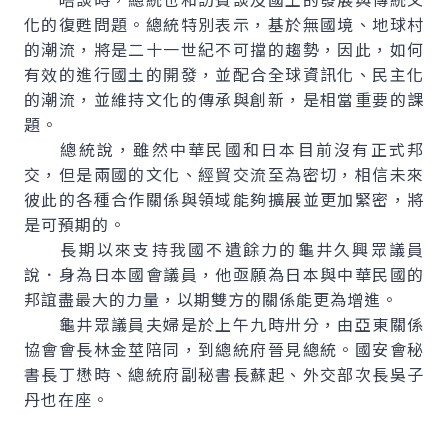
化的復甦問題。總統特別表示，基於無國境、地球村
的潮流，將是二十一世紀不可擋的趨勢，因此，如何
有效的進行國土的開發，並配合全球資訊化、民主化
的潮流，並維持文化的傳承與創新，是相當重要的課
題。
總統說，雖然中華民國和日本目前沒有正式邦
交，但是兩國的文化、經貿交流至為密切，相信未來
彼此的各種合作關係與領域能夠擴展並更加緊密，將
是可預期的。
長期以來支持我國不遺餘力的龜井久興眾議員
說．身為日本國會議員，他亟願為日本與中華民國的
邦誼盡最大的力量，以期雙方的關係能更為增進。
龜井眾議員夫婦是於上午九時卅分，由亞東關係
協會會長林金莖陪同，到總統府晉見總統。國安會秘
書長丁懋時、總統府副秘書長蘇起、外交部次長吳子
丹也在座。