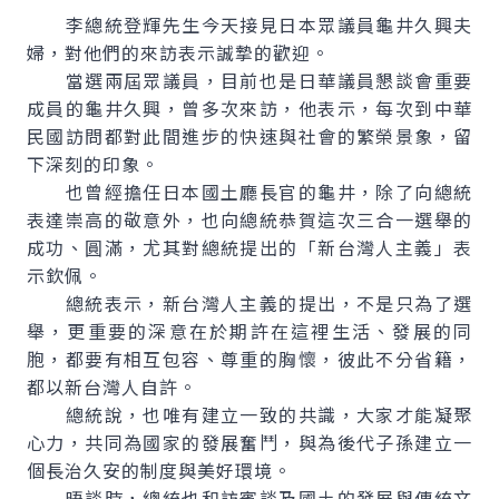
李總統登輝先生今天接見日本眾議員龜井久興夫
婦，對他們的來訪表示誠摯的歡迎。
當選兩屆眾議員，目前也是日華議員懇談會重要
成員的龜井久興，曾多次來訪，他表示，每次到中華
民國訪問都對此間進步的快速與社會的繁榮景象，留
下深刻的印象。
也曾經擔任日本國土廳長官的龜井，除了向總統
表達崇高的敬意外，也向總統恭賀這次三合一選舉的
成功、圓滿，尤其對總統提出的「新台灣人主義」表
示欽佩。
總統表示，新台灣人主義的提出，不是只為了選
舉，更重要的深意在於期許在這裡生活、發展的同
胞，都要有相互包容、尊重的胸懷，彼此不分省籍，
都以新台灣人自許。
總統說，也唯有建立一致的共識，大家才能凝聚
心力，共同為國家的發展奮鬥，與為後代子孫建立一
個長治久安的制度與美好環境。
晤談時，總統也和訪賓談及國土的發展與傳統文