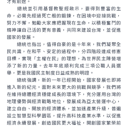
才有前途。
總統並引用基督教聖經啟示，要得到豐富的生
命，必需先經過死亡般的鍛鍊，在困境中迎接挑戰，
努力不懈，勉勵大家應把握現在生命，以積極奮鬥的
精神讓自己活的更有意義，共同來建設台灣，並促進
國家的發展。
總統也指出，值得自豪的是十年來，我們凝聚全
民共識，在和平、安定的過程中，分四階段達成修憲
目標，實現「主權在民」的理想，為世界民主陣營增
添了新的力量。去年年底順利完成三項公職人員選
舉，更是我國民主制度日益成熟的明證。
總統強調，新的一年已經開始，國家發展也即將
進入新的紀元。面對未來更大的挑戰與競爭，我們將
在維持總體經濟穩健成長的環境下，充分運用台灣的
地理優勢與經濟戰略地位，發展成為亞太營運中心，
建立自由、開放的經濟體系，並加速產業升級，普遍
設立智慧型科學園區，提升高科技產業水準，以促進
經濟永續發展，創造國民更大福祉，開創國家繁榮前