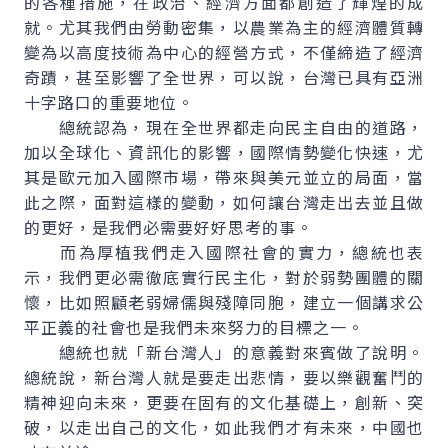
的各種措施，在政治、經濟方面都創造了輝煌的成
就。尤其我們由勞動密集，以農業為主的經濟體質轉
變為以高度技術為中心的經營方式，不僅締造了經濟
奇蹟，甚至影響了全世界，可以說，台灣已具有亞洲
十字路口的重要地位。
總統認為，現在全世界都走向民主自由的道路，
加以全球化、資訊化的影響，國際情勢變化快速，尤
其是歐元加入國際市場，帶來與美元並立的局面，當
此之際，面對這樣的變動，如何讓台灣走出去並且做
的更好，是我們必需要好好思考的事。
而為厚植我們走入國際社會的實力，總統也表
示，我們更必需徹底實行民主化，對於弱勢團體的關
懷，比如照顧老弱婦儒與殘障同胞，建立一個講求公
平正義的社會也是我們未來努力的目標之一。
總統也就「新台灣人」的意義對來賓做了說明。
總統說，新台灣人就是要走出悲情，要以樂觀奮鬥的
精神迎向未來，更要在固有的文化基礎上，創新、突
破，以走出自己的文化，如此我們才有未來，中國也