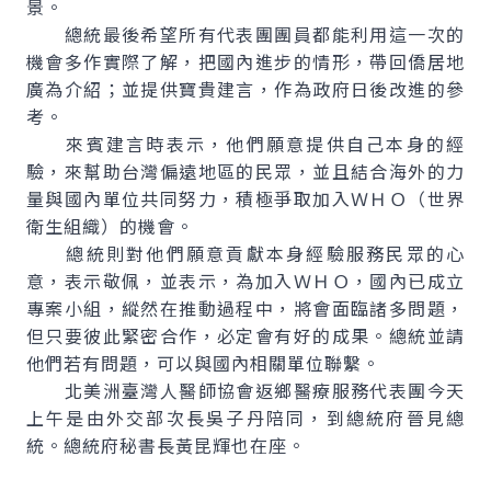
景。
總統最後希望所有代表團團員都能利用這一次的
機會多作實際了解，把國內進步的情形，帶回僑居地
廣為介紹；並提供寶貴建言，作為政府日後改進的參
考。
來賓建言時表示，他們願意提供自己本身的經
驗，來幫助台灣偏遠地區的民眾，並且結合海外的力
量與國內單位共同努力，積極爭取加入ＷＨＯ（世界
衛生組織）的機會。
總統則對他們願意貢獻本身經驗服務民眾的心
意，表示敬佩，並表示，為加入ＷＨＯ，國內已成立
專案小組，縱然在推動過程中，將會面臨諸多問題，
但只要彼此緊密合作，必定會有好的成果。總統並請
他們若有問題，可以與國內相關單位聯繫。
北美洲臺灣人醫師協會返鄉醫療服務代表團今天
上午是由外交部次長吳子丹陪同，到總統府晉見總
統。總統府秘書長黃昆輝也在座。