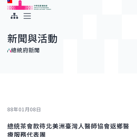
:::
:::
跳到主要內容
中華民國總統府
展開選單
新聞與活動
總統府新聞
88年01月08日
總統茶會款待北美洲臺灣人醫師協會返鄉醫
療服務代表團