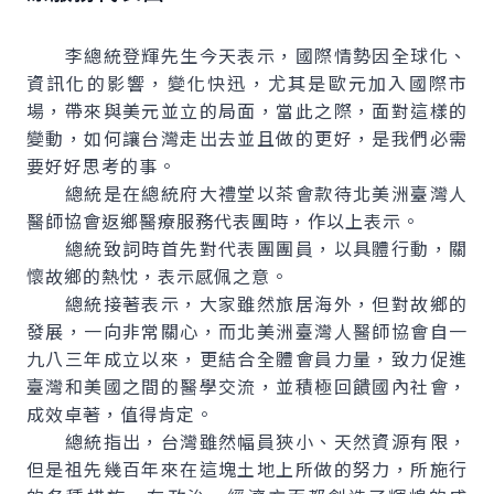
李總統登輝先生今天表示，國際情勢因全球化、
資訊化的影響，變化快迅，尤其是歐元加入國際市
場，帶來與美元並立的局面，當此之際，面對這樣的
變動，如何讓台灣走出去並且做的更好，是我們必需
要好好思考的事。
總統是在總統府大禮堂以茶會款待北美洲臺灣人
醫師協會返鄉醫療服務代表團時，作以上表示。
總統致詞時首先對代表團團員，以具體行動，關
懷故鄉的熱忱，表示感佩之意。
總統接著表示，大家雖然旅居海外，但對故鄉的
發展，一向非常關心，而北美洲臺灣人醫師協會自一
九八三年成立以來，更結合全體會員力量，致力促進
臺灣和美國之間的醫學交流，並積極回饋國內社會，
成效卓著，值得肯定。
總統指出，台灣雖然幅員狹小、天然資源有限，
但是祖先幾百年來在這塊土地上所做的努力，所施行