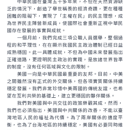
中華民國在臺灣五十多年來，不但在天然資源缺
乏的情況下，創造了舉世稱羨的經濟奇蹟，更在種種
困難的阻礙下，實現了「主權在民」的民主理想，成
為世界民主陣營新成員，使國際社會重新正視中華民
國存在發展的事實與成就。
一個月前，我們完成三項公職人員選舉，整個過
程的和平理性，在在顯示我國民主政治體制已經日益
成熟穩固。此一具體成就，不但為中國未來發展指出
正確道路，更證明民主政治的實踐，是放諸世界皆準
的制度，沒有任何區域與文化的限制。
美國一向是中華民國最重要的友邦。目前，中美
之間雖然沒有正式的外交關係，但各項實質關係持續
穩定發展。我們非常珍惜中美兩國的傳統友誼，也希
望在互利共榮的基礎上，建立更穩固的夥伴關係。
我們對美國與中共交往的政策樂觀其成，然而，
我們也必須指出，美國與中共關係的改善，不能以臺
灣地區人民的福祉為代價。為了兩岸關係的適度平
衡，也為了台海地區的持續穩定，美國有必要同時維