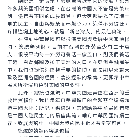
總統進一步表示，環顧台灣近年來的發展，也有
許多與美國相似之處。在台灣的中國人不管是先後來
到，儘管有不同的成長背景，但大家都是為了這塊土
地的民主、自由與繁榮而奉獻心力，這種不分彼此，
疼惜這塊土地的心，就是「新台灣人」的最佳典範。
在談到中華民國可以扮演美國與發展中國家橋樑
時，總統舉例說，目前在台灣的外勞至少有二十萬
人，假設平均每一外勞可養活一家五口，則我們養活
了近一百萬鄰國及拉丁美洲的人口。在亞洲金融風暴
中，我們也提供鄰國極重要的協助，而長期以來對東
歐及亞洲各國的經貿、農技經驗的承傳，更顯示中華
民國所扮演角色對美國的重要性。
此外，總統也強調，中華民國是美國在亞洲的重
要經貿夥伴，我們每年自美國進口的金額甚至遠遠超
過中國大陸；所以，總統說，美國應將中華民國看成
是中國大陸民主化的最佳典範，唯有中華民國持續生
存、發展與茁壯，中國大陸的民主化才有希望可言。
總統的談話內容還包括：