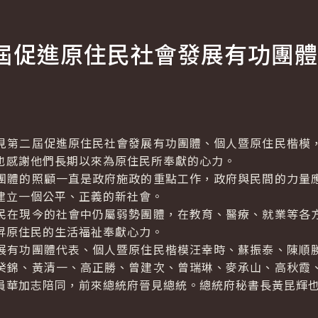
屆促進原住民社會發展有功團體
第二屆促進原住民社會發展有功團體、個人暨原住民楷模，
也感謝他們長期以來為原住民所奉獻的心力。
體的照顧一直是政府施政的重點工作，政府與民間的力量應
建立一個公平、正義的新社會。
在現今的社會中仍屬弱勢團體，在教育、醫療、就業等各方
昇原住民的生活福祉奉獻心力。
有功團體代表、個人暨原住民楷模汪幸時、蘇振泰、陳順勝
癸錦、黃清一、高正勝、曾建次、曾瑞琳、麥承山、高秋霞
員華加志陪同，前來總統府晉見總統。總統府秘書長黃昆輝