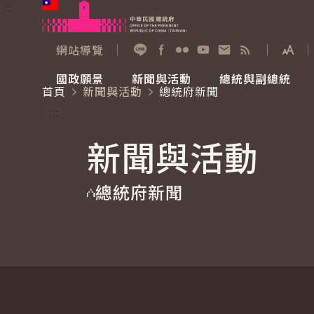
:::
跳到主要內容
中華民國總統府
網站導覽
展開
加入好友
Facebook
Flickr
YouTube
寫信給總統
RSS
國政願景
新聞與活動
總統與副總統
首頁
新聞與活動
總統府新聞
國政願景
新聞與活動
總統與副總統
參觀總統府
:::
新聞與活動
國家氣候變遷對策委員會
總統府新聞
賴清德總統
參觀資訊
總統府新聞
重要談話
影音頻道