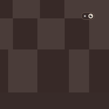
淺色模式
深色模式
防衛韌性委員會
動行程
歷任總統與副總統
展覽