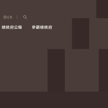
EN
字級選單
展開關鍵字搜尋
總統府公報
參觀總統府
健康台灣推動委員會
總統令
蕭美琴副總統
建築風華
全社會
每日活
行憲後
總統府
外交
網路相簿
國防