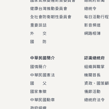
國家氣候變遷對策委員會
總統府新聞
健康台灣推動委員會
總統令
全社會防衛韌性委員會
每日活動行
重要談話
影音頻道
外 交
網路相簿
國 防
中華民國簡介
認識總統府
國情簡介
組織與職掌
中華民國憲法
機關首長
國 父
資政、國策
國家象徵
儀節活動
中華民國勳章
總統府法令
政府組織