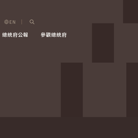
EN
字級選單
展開關鍵字搜尋
總統府公報
參觀總統府
健康台灣推動委員會
總統令
蕭美琴副總統
建築風華
全社會
每日活
行憲後
總統府
外交
網路相簿
國防