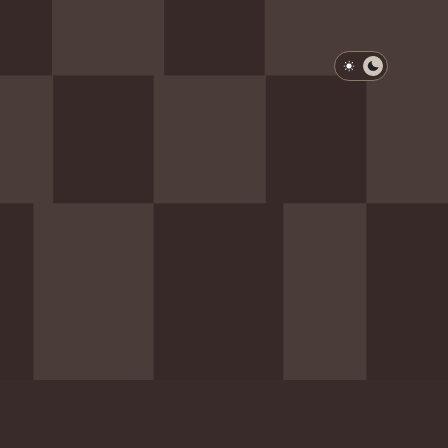
淺色模式
深色模式
防衛韌性委員會
動行程
歷任總統與副總統
展覽