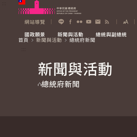
:::
跳到主要內容
中華民國總統府
網站導覽
展開
加入好友
Facebook
Flickr
YouTube
寫信給總統
RSS
國政願景
新聞與活動
總統與副總統
首頁
新聞與活動
總統府新聞
國政願景
新聞與活動
總統與副總統
參觀總統府
:::
新聞與活動
國家氣候變遷對策委員會
總統府新聞
賴清德總統
參觀資訊
總統府新聞
重要談話
影音頻道