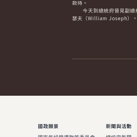
款待。
今天到總統府晉見副總統的格
瑟夫（William Jos
:::
國政願景
新聞與活動