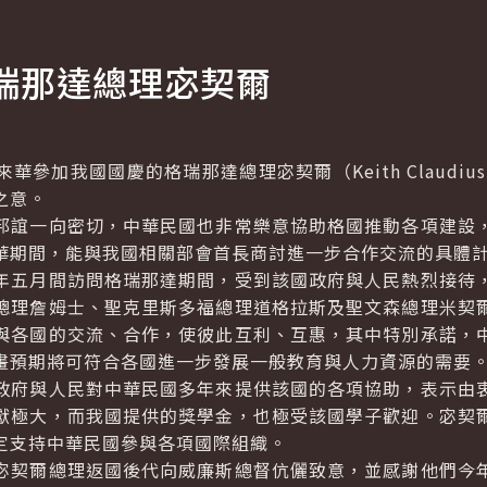
瑞那達總理宓契爾
我國國慶的格瑞那達總理宓契爾（Keith Claudius M
之意。
誼一向密切，中華民國也非常樂意協助格國推動各項建設，
華期間，能與我國相關部會首長商討進一步合作交流的具體
五月間訪問格瑞那達期間，受到該國政府與人民熱烈接待，
總理詹姆士、聖克里斯多福總理道格拉斯及聖文森總理米契
與各國的交流、合作，使彼此互利、互惠，其中特別承諾，
畫預期將可符合各國進一步發展一般教育與人力資源的需要
府與人民對中華民國多年來提供該國的各項協助，表示由衷
獻極大，而我國提供的獎學金，也極受該國學子歡迎。宓契
定支持中華民國參與各項國際組織。
契爾總理返國後代向威廉斯總督伉儷致意，並感謝他們今年