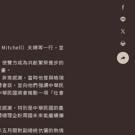
Facebo
加入好
X
itchell）夫婦等一行，並
列印
使雙方成為共創繁榮進步的
社群分
計畫。
非常感謝，當時他曾與格瑞
爾會談，並向他們強調中華民
中華民國將會推動一項「社會
。
感謝，特別是中華民國的農
爾總理企盼兩國未來能繼續擴
五月間對副總統伉儷的熱情