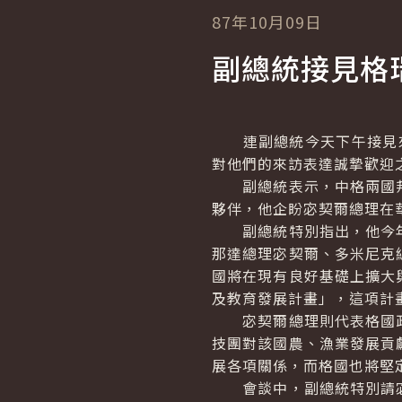
87年10月09日
副總統接見格
連副總統今天下午接見來華參加
對他們的來訪表達誠摯歡迎
副總統表示，中格兩國邦
夥伴，他企盼宓契爾總理在
副總統特別指出，他今年
那達總理宓契爾、多米尼克
國將在現有良好基礎上擴大
及教育發展計畫」，這項計
宓契爾總理則代表格國政
技團對該國農、漁業發展貢
展各項關係，而格國也將堅
會談中，副總統特別請宓