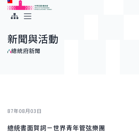
:::
:::
跳到主要內容
中華民國總統府
展開選單
新聞與活動
總統府新聞
87年08月03日
總統書面賀詞－世界青年管弦樂團