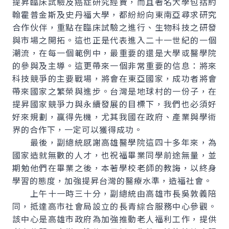
提昇臨床試驗及癌症研究經費，而且著名大學包括約
翰霍普金斯及史丹福大學，都紛紛向東南亞尋求研究
合作伙伴，重點在臨床試驗之進行、生物科技之研發
與市場之開拓。這也正是代表進入二十一世紀的一個
潮流，在每一個範例中，最重要的還是大學或醫學院
的參與及主導。這更帶來一個非常重要的信息：將來
科技競爭的主要戰場，將會在東亞國家，成功者將會
帶來國家之繁榮與進步。台灣是地球村的一份子，在
提昇國家競爭力與永續發展的目標下，我們也必須好
好來規劃，贏得先機，尤其我國在政府、產業與學術
界的合作下，一定可以獲得成功。
最後，副總統感謝高雄醫學院這四十多年來，為
國家造就無數的人才，也祝福畢業同學前途無量，並
期勉他們在畢業之後，本著學校老師的教誨，以終身
學習的態度，加強提昇台灣的醫療水準，造福社會。
上午十一時三十分，副總統由高雄市長吳敦義陪
同，抵達高市社會局設立的長青綜合服務中心參觀。
該中心是高雄市政府為加強推動老人福利工作，提供