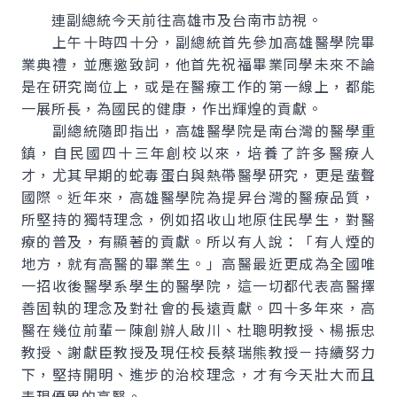
連副總統今天前往高雄市及台南市訪視。
上午十時四十分，副總統首先參加高雄醫學院畢
業典禮，並應邀致詞，他首先祝福畢業同學未來不論
是在研究崗位上，或是在醫療工作的第一線上，都能
一展所長，為國民的健康，作出輝煌的貢獻。
副總統隨即指出，高雄醫學院是南台灣的醫學重
鎮，自民國四十三年創校以來，培養了許多醫療人
才，尤其早期的蛇毒蛋白與熱帶醫學研究，更是蜚聲
國際。近年來，高雄醫學院為提昇台灣的醫療品質，
所堅持的獨特理念，例如招收山地原住民學生，對醫
療的普及，有顯著的貢獻。所以有人說：「有人煙的
地方，就有高醫的畢業生。」高醫最近更成為全國唯
一招收後醫學系學生的醫學院，這一切都代表高醫擇
善固執的理念及對社會的長遠貢獻。四十多年來，高
醫在幾位前輩－陳創辦人啟川、杜聰明教授、楊振忠
教授、謝獻臣教授及現任校長蔡瑞熊教授－持續努力
下，堅持開明、進步的治校理念，才有今天壯大而且
表現優異的高醫。