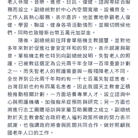
老人休閒、音樂、進修、日託、復健、諮詢等綜合服
務而設立。副總統對於中心內空間寬敞、設備齊全、
工作人員熱心服務，表示嘉許，他並實地參觀老人復
健、學習、聯誼、健身各項活動情形，並親切問候他
們，同時也致贈新台幣五萬元加菜金。
隨後，副總統前往拜會單樞機主教國璽，並對他
多年來對於促進社會安定祥和的努力，表示感謝與敬
意。單樞機主教也特別向副總統說明，失智老人的照
護，已被教廷選定為公元兩千年全球一百項重要計劃
之一，而失智老人的照護需要與一般殘障老人不同，
全世界到公元兩千年時約有一千七百萬失智症患者，
台灣目前也約有四萬名患者，因此我國天主教會正積
極推動相關計劃，一方面培養專業人才、設立諮詢中
心與照護機構、加強痴呆症預防與研究；另一方面也
將進行志工團體培訓與家屬互助團體之成立。副總統
對於天主教會配合政府老人福利政策所做的努力表示
感謝，也強調政府將會與民間共同合作，做好照顧我
國老年人口的工作。