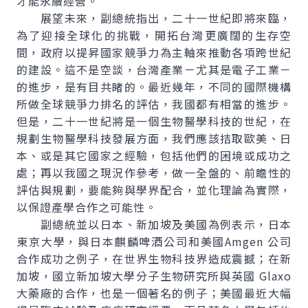
才能永續經營。
展望未來，副總統指出，二十一世紀即將來臨，
為了迎接全球化的挑戰，開拓台灣更廣闊的生存空
間，政府以提昇國家競爭力為主軸來推動各項跨世紀
的建設。這不是空談，台灣產業－尤其是電子工業－
的進步，是有目共睹的。最近幾年，不同的國際機構
所做全球競爭力排名的評估，我國都有相當的進步。
但是，二十一世紀將是一個生物醫學科技的世紀，在
規劃生物醫學科技發展方面，我們應該拮取歐美、日
本、或是其它國家之經驗，包括他們的困境或成功之
處；再以我國之現況作參考，做一全盤的、前瞻性的
評估與規劃，要能夠與學界配合，並化理論為實際，
以保證產學合作之可能性。
副總統並以日本、新加坡及美國為例表示，日本
東京大學，與日本麒麟啤酒公司和美國Amgen 公司
合作成功之例子，在世界生物科技界造成震撼；在新
加坡，國立新加坡大學分子生物研究所與英國 Glaxo
大藥廠的合作，也是一個著名的例子；美國最近大幅