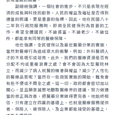
副總統強調，一個社會的進步，不只是表現在經
濟的成長與科技的創新，人民的權益及福祉是否得到
適當的照護，更是重要的指標。因此，他在民國八十
二年到行政院服務時，即將全民健保列為首要的工
作，希望全體國民，不論貧富，不論老少，不論住
所，都能享有同等的醫療保障。
他也強調，全民健保以及最近醫藥分業的實施，
當然對醫療行為造成很大的衝擊，例如：外科醫師人
才的不易吸引或培育。此外，我們的醫療資源是否有
分配不均或重複浪費之處？會不會因為大型醫院林
立，而減少了病人就醫的機會與權益？減少了人性化
的醫療品質呢？當然在一些政策實施的開始，難免會
有些不便或不周全之處。這一切，政府都會密切加以
關心，並且願意誠懇地聽取醫療界的建議，努力做適
當的修正與改善，把醫藥分業做得更完善。他始終相
信，只有建立在四贏的基礎上，也就是醫療服務提供
者、保險人、被保險人、及企業都能接受的基礎上，