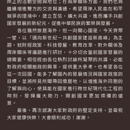
際上的活動空間與地位；在兩岸關係方面，我們也將
繼續增進雙方的交流與溝通，希望兩岸人民能在和平
競爭的環境中，建立互信，擴大共識，進而攜手共創
國家發展的新紀元，促進中華民族的繁榮與發展。
各位雖然旅居海外，但一向關心國是，今天齊聚
一堂，以「邁向新世紀－共創國家建設新高峰」為主
題，就財經政策、科技發展、教育改革、對外關係及
兩岸關係等議題進行研討，十分切合當前國家發展的
總需要。相信經由各位熱烈討論所凝聚的共識，必能
對政府相關施政的興革，提供重大參考。也希望各位
這一次回國，能多了解國內的發展情況與國家政策的
目標，並將所見所聞帶回僑居地，以增進海外同胞的
了解與向心，使其能在國家進行跨世紀現代化工程的
時刻，發揮龐大助力，開創國家更加燦爛的遠
景。
最後，再次感謝大家對政府的堅定支持，並敬祝
大家健康快樂！大會順利成功！謝謝。