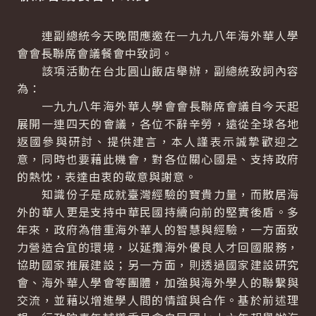
連副總統今天晚間應邀在一九九八年海外華人學
會會長聯席會議餐會中致詞。
該項活動在台北圓山飯店舉辦，副總統致詞內容
為：
一九九八年海外華人學會會長聯席會議自今天起
展開一連四天的會議，各位不辭辛勞，遠從全球各地
返國參與研討、提供建言，本人謹表示誠摯歡迎之
意，同時也要藉此機會，對各位關心國是、支持政府
的熱忱，表達由衷的敬意與謝意。
知識份子是成就臺灣經驗的寶貴力量，而散居海
外的華人更是支持中華民國持續向前的堅實後盾。多
年來，政府為借重海外華人的智慧與經驗，一方面致
力營造合宜的環境，以延攬海外優良人才回國服務，
協助國家推展建設；另一方面，則透過國家建設研究
會、海外華人學會等團體，加強與海外學人的聯繫與
交流，並藉以增進學人間的情誼與合作。基於前述理