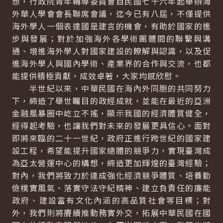
想，行政院青年輔導委員會自民國七十六年起舉辦海
外華人學會會長聯席會議，迄今已有八屆，不僅提供
海外學人一個表達國是建言的機會，有助於國家的進
步與發展；對於加強海外各學術團體間的聯繫與溝
通、增進海外學人對國家建設的瞭解與認識，以及促
進海外學人與國內學術、產業界的合作與交流，也都
能提供積極貢獻，成效卓著，大家均感欣慰。
半世紀以來，中華民國在海內外同胞的共同努力
下，締造了舉世矚目的政經成就，並能在最近的亞洲
金融風暴圈中屹立不搖，顯示我國的經濟體質健全，
經得起考驗，也讓我們對未來的發展更具信心。面對
即將來臨的二十一世紀，政府正進行跨世紀的國家建
設工程，希望能提升國家總體的競爭力，實現臺灣成
為亞太營運中心的構想，締造更加輝煌的臺灣經驗；
對內，我們將致力於達成強化經濟競爭體質、培養勤
儉樸實風氣、落實守法守紀精神、建立負責任的廉能
政府、建設富有文化內涵的高品質社會等目標；對
外，我們則將賡續推動務實外交，拓展中華民國在國