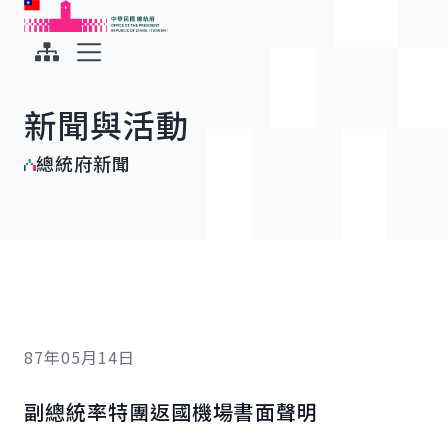
:::
:::
跳到主要內容
中華民國總統府
展開選單
新聞與活動
總統府新聞
87年05月14日
副總統率特團返國機場書面聲明