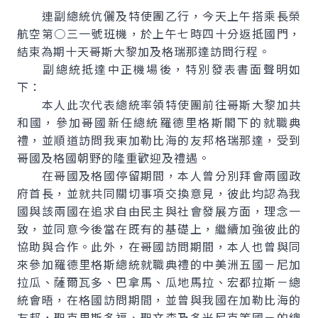
連副總統伉儷及特使團乙行，今天上午搭乘長榮
航空第○三一號班機，於上午七時四十分返抵國門，
結束為期十天哥斯大黎加及格瑞那達訪問行程。
副總統抵達中正機場後，特別發表書面聲明如
下：
本人此次代表總統率領特使團前往哥斯大黎加共
和國，參加哥國新任總統羅德里格斯閣下的就職典
禮，並順道訪問我東加勒比海的友邦格瑞那達，受到
哥國及格國朝野的隆重歡迎及禮遇。
在哥國及格國停留期間，本人曾分別拜會兩國政
府首長，並就共同關切事項交換意見，彼此均認為我
國與該兩國在追求自由民主與社會發展方面，理念一
致，並同意今後當在既有的基礎上，繼續加強彼此的
協助與合作。此外，在哥國訪問期間，本人也曾與同
來參加羅德里格斯總統就職典禮的中美洲五國－尼加
拉瓜、薩爾瓦多、巴拿馬、瓜地馬拉、宏都拉斯－總
統會晤，在格國訪問期間，並曾與我國在加勒比海的
友邦，聖克里斯多福、聖文森及多米尼克等國－的總