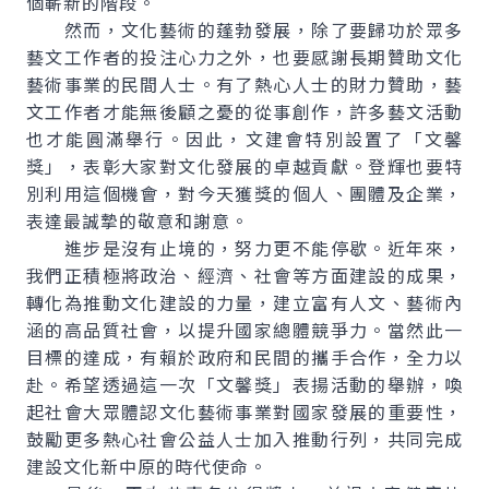
個嶄新的階段。
然而，文化藝術的蓬勃發展，除了要歸功於眾多
藝文工作者的投注心力之外，也要感謝長期贊助文化
藝術事業的民間人士。有了熱心人士的財力贊助，藝
文工作者才能無後顧之憂的從事創作，許多藝文活動
也才能圓滿舉行。因此，文建會特別設置了「文馨
獎」，表彰大家對文化發展的卓越貢獻。登輝也要特
別利用這個機會，對今天獲獎的個人、團體及企業，
表達最誠摯的敬意和謝意。
進步是沒有止境的，努力更不能停歇。近年來，
我們正積極將政治、經濟、社會等方面建設的成果，
轉化為推動文化建設的力量，建立富有人文、藝術內
涵的高品質社會，以提升國家總體競爭力。當然此一
目標的達成，有賴於政府和民間的攜手合作，全力以
赴。希望透過這一次「文馨獎」表揚活動的舉辦，喚
起社會大眾體認文化藝術事業對國家發展的重要性，
鼓勵更多熱心社會公益人士加入推動行列，共同完成
建設文化新中原的時代使命。