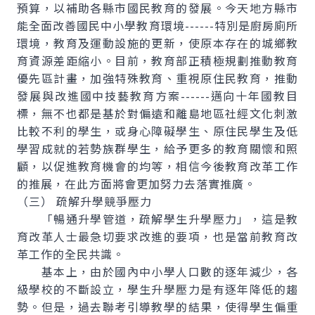
預算，以補助各縣市國民教育的發展。今天地方縣市
能全面改善國民中小學教育環境------特別是廚房廁所
環境，教育及運動設施的更新，使原本存在的城鄉教
育資源差距縮小。目前，教育部正積極規劃推動教育
優先區計畫，加強特殊教育、重視原住民教育，推動
發展與改進國中技藝教育方案------邁向十年國教目
標，無不也都是基於對偏遠和離島地區社經文化刺激
比較不利的學生，或身心障礙學生、原住民學生及低
學習成就的若勢族群學生，給予更多的教育關懷和照
顧，以促進教育機會的均等，相信今後教育改革工作
的推展，在此方面將會更加努力去落實推廣。
（三） 疏解升學競爭壓力
「暢通升學管道，疏解學生升學壓力」，這是教
育改革人士最急切要求改進的要項，也是當前教育改
革工作的全民共識。
基本上，由於國內中小學人口數的逐年減少，各
級學校的不斷設立，學生升學壓力是有逐年降低的趨
勢。但是，過去聯考引導教學的結果，使得學生偏重