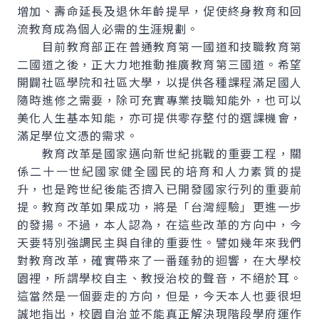
增加、壽命延長及退休年齡提早，促使終身教育和回
流教育成為個人必需的生涯規劃。
目前教育部正在普通教育第一國道和技職教育第
二國道之後，正大力地推動推廣教育第三國道。希望
開闢社區學院和社區大學，以提供各種課程滿足國人
隨時進修之需要，除可充實專業技職知能外，也可以
美化人生基本知能，亦可提供零存整付的選課機會，
滿足學位文憑的需求。
教育改革是國家邁向新世紀挑戰的重要工程，關
係二十一世紀國家健全國民的培育和人力素質的提
升，也是跨世紀後能否擠入已開發國家行列的重要前
提。教育改革如果成功，將是「台灣經驗」更進一步
的發揚。不過，本人認為，在這些改革的方向中，今
天要特別強調民主與自律的重要性。譬如幾年來我們
對教育改革，確實帶來了一番蓬勃的迴響，在大學校
園裡，所謂學校自主、教授治校的聲音，不絕於耳。
這當然是一個要走的方向，但是，今天本人也要很坦
誠地指出，校園自治並不能真正解決現階段學府運作