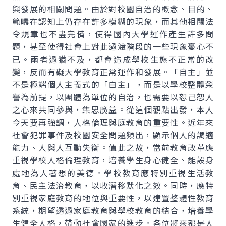
與發展的相關問題。由於對校園自治的概念、目的、
範疇在認知上仍存在許多模糊的現象，而其他相關法
令規章也不盡完備，使得國內大學運作產生許多問
題，甚至使得社會上對此過渡階段的一些現象憂心不
已。兩者過猶不及，都會造成學校生態不正常的改
變，反而有礙大學教育正常運作和發展。「自主」並
不是極端個人主義式的「自主」，而是以學校整體榮
譽為前提，以團體為單位的自治，也需要以恕己恕人
之心來共同參與，集思廣益。從這個觀點出發，本人
今天要再強調，人格倫理與庭教育的重要性。近年來
社會犯罪事件及校園安全問題頻出，顯示個人的調適
能力、人與人互動失衡。值此之故，當前教育改革應
重視學校人格倫理教育，培養學生身心健全、能設身
處地為人著想的美德。學校教育應特別重視生活教
育、民主法治教育，以收潛移默化之效。同時，應特
別重視家庭教育的地位與重要性，以建置整體性教育
系統，期望透過家庭教育與學校教育的結合，培養學
生健全人格，帶動社會國家的進步。各位將來都是人