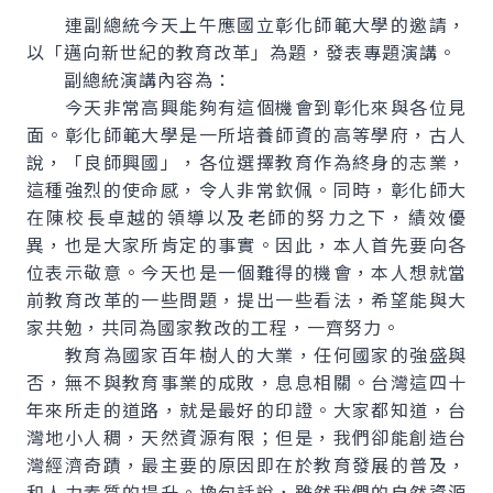
連副總統今天上午應國立彰化師範大學的邀請，
以「邁向新世紀的教育改革」為題，發表專題演講。
副總統演講內容為：
今天非常高興能夠有這個機會到彰化來與各位見
面。彰化師範大學是一所培養師資的高等學府，古人
說，「良師興國」，各位選擇教育作為終身的志業，
這種強烈的使命感，令人非常欽佩。同時，彰化師大
在陳校長卓越的領導以及老師的努力之下，績效優
異，也是大家所肯定的事實。因此，本人首先要向各
位表示敬意。今天也是一個難得的機會，本人想就當
前教育改革的一些問題，提出一些看法，希望能與大
家共勉，共同為國家教改的工程，一齊努力。
教育為國家百年樹人的大業，任何國家的強盛與
否，無不與教育事業的成敗，息息相關。台灣這四十
年來所走的道路，就是最好的印證。大家都知道，台
灣地小人稠，天然資源有限；但是，我們卻能創造台
灣經濟奇蹟，最主要的原因即在於教育發展的普及，
和人力素質的提升。換句話說，雖然我們的自然資源