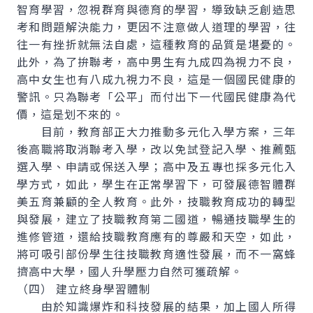
智育學習，忽視群育與德育的學習，導致缺乏創造思
考和問題解決能力，更因不注意做人道理的學習，往
往一有挫折就無法自處，這種教育的品質是堪憂的。
此外，為了拚聯考，高中男生有九成四為視力不良，
高中女生也有八成九視力不良，這是一個國民健康的
警訊。只為聯考「公平」而付出下一代國民健康為代
價，這是划不來的。
目前，教育部正大力推動多元化入學方案，三年
後高職將取消聯考入學，改以免試登記入學、推薦甄
選入學、申請或保送入學；高中及五專也採多元化入
學方式，如此，學生在正常學習下，可發展德智體群
美五育兼顧的全人教育。此外，技職教育成功的轉型
與發展，建立了技職教育第二國道，暢通技職學生的
進修管道，還給技職教育應有的尊嚴和天空，如此，
將可吸引部份學生往技職教育適性發展，而不一窩蜂
擠高中大學，國人升學壓力自然可獲疏解。
（四） 建立終身學習體制
由於知識爆炸和科技發展的結果，加上國人所得