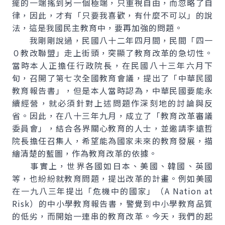
擺的一端搖到另一個極端，只重視自由，而忽略了自
律，因此，才有「只要我喜歡，有什麼不可以」的說
法，這是我國民主教育中，要再加強的問題。
我剛剛說過，民國八十二年四月間，民間「四一
０教改聯盟」走上街頭，突顯了教育改革的急切性。
當時本人正擔任行政院長，在民國八十三年六月下
旬，召開了第七次全國教育會議，提出了「中華民國
教育報告書」，但是本人當時認為，中華民國要能永
續經營，就必須針對上述問題作深刻地的討論與反
省。因此，在八十三年九月，成立了「教育改革審議
委員會」，結合各界關心教育的人士，並邀請李遠哲
院長擔任召集人，希望能為國家未來的教育發展，描
繪清楚的藍圖，作為教育改革的依據。
事實上，世界各國如日本、美國、韓國、英國
等，也紛紛就教育問題，提出改革的計畫。例如美國
在一九八三年提出「危機中的國家」（A Nation at
Risk）的中小學教育報告書，警覺到中小學教育品質
的低劣，而開始一連串的教育改革。今天，我們的起