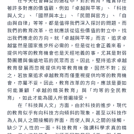
在今天社會轉型的過程中，對於教育，確實存在
著許多對應的價值觀，例如「卓越與平等」、「科技
與人文」、「國際與本土」、「民間與官方」、「自
由與自律」等等，都是值得我們深入探討的問題。而
我們的教育改革，也就應該從這些價值的對立中，找
出我們應走的方向。就「卓越與平等」而言，追求卓
越當然是國家進步所必需的，但是從社會正義來看，
提供均等的教育機會也是天經地義的事，尤其是對弱
勢團體與偏遠地區的民眾而言。因此，堅持追求卓越
教育發展而忽視提供均等教育機會，固然不對；反
之，若放棄追求卓越教育而僅重視提供均等的教育機
會，亦屬不妥。因此，教育改革的方向，應該是要如
何能兼顧「卓越的精英教育」與「均等的全民教
育」，如此才能為國人所普遍接受。
在「科技與人文」方面，由於科技的進步，現代
的教育似乎有向科技方向傾斜的現象，甚至以科技作
為人與人之間接觸的界面，而使人與人之間的接觸，
缺少了人性的一面。科技教育，強調科學求真的精