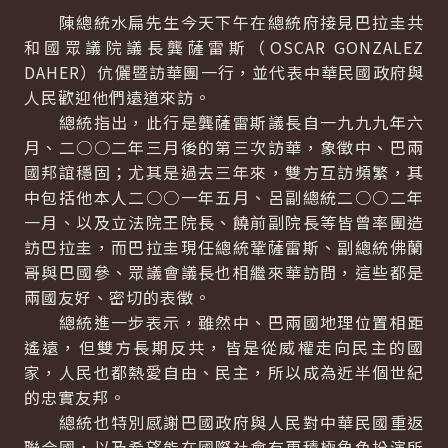
陳總統水扁先生今天下午在總統府接見巴拉圭共
和國眾議院議長龔薩雷斯（OSCAR GONZALEZ
DAHER）伉儷暨訪華團一行，並代表中華民國政府與
人民歡迎他們遠道來訪。
總統指出，此行是龔薩雷斯議長自一九九九年六
月、二○○二年三月後的第三次訪華，象徵中、巴兩
國邦誼穩固；尤其是過去三年來，雙方互訪頻繁，其
中包括他本人二○○一年五月、呂副總統二○○二年
一月、以及立法院王院長、饒前副院長等皆曾率團造
訪巴拉圭，而巴拉圭現任總統鞏薩雷斯、副總統佛蘭
哥與巴國參、眾議會議長也相繼來華訪問，這些都是
兩國友好、密切的表徵。
總統進一步表示，雖然中、巴兩國地理位置相距
遙遠，但雙方長期反共，皆是從威權走向民主的國
家，人民也都熱愛自由、民主，所以成為近半個世紀
的忠實友邦。
總統也特別感謝巴國政府與人民對中華民國重返
聯合國，以及希望能在國際社會有更積極角色扮演所