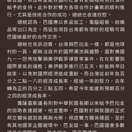
給予的支持。此外對於雙方各項合作計畫案的順利進
行，尤其是技術合作的成功，總統也表達欣慰。
總統認為，巴國應以食品加工、電腦組裝、紡織
品等出口為主，而這些項目台灣都有很好的經驗可與
巴國做最好的合作交流。
總統也告訴訪賓，台灣與巴拉圭一樣，都是地球
村的一員，都無法自外於國際潮流與趨勢，面對美國
九一一恐怖攻擊與美伊戰爭爆發等事件，在在影響到
國際景氣的復甦；美伊戰爭進行已五天，盼能夠早日
結束，以免對國際經濟造成重創。而台灣從前年負百
分之二點一八的經濟成長率，經過一年的努力，去年
轉為正的百分之三點五四，希望今年能達到預期百分
之四的經濟成長率。
龔薩雷斯議長則對中華民國長期以來給予巴拉圭
的協助表達感謝。他並重申，巴國對於與我國的正式
邦交關係感到高興與光榮，保證雙方關係穩固，至於
有其他國家企圖破壞中、巴友誼一事，巴國國會多數