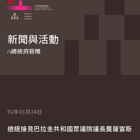
:::
:::
跳到主要內容
中華民國總統府
展開選單
新聞與活動
總統府新聞
92年03月24日
總統接見巴拉圭共和國眾議院議長龔薩雷斯