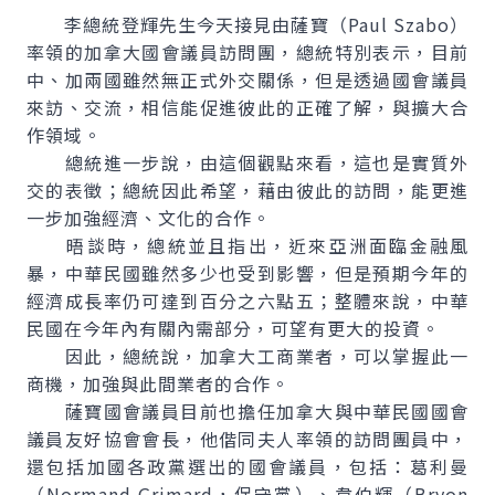
李總統登輝先生今天接見由薩寶（Paul Szabo）
率領的加拿大國會議員訪問團，總統特別表示，目前
中、加兩國雖然無正式外交關係，但是透過國會議員
來訪、交流，相信能促進彼此的正確了解，與擴大合
作領域。
總統進一步說，由這個觀點來看，這也是實質外
交的表徵；總統因此希望，藉由彼此的訪問，能更進
一步加強經濟、文化的合作。
晤談時，總統並且指出，近來亞洲面臨金融風
暴，中華民國雖然多少也受到影響，但是預期今年的
經濟成長率仍可達到百分之六點五；整體來說，中華
民國在今年內有關內需部分，可望有更大的投資。
因此，總統說，加拿大工商業者，可以掌握此一
商機，加強與此間業者的合作。
薩寶國會議員目前也擔任加拿大與中華民國國會
議員友好協會會長，他偕同夫人率領的訪問團員中，
還包括加國各政黨選出的國會議員，包括：葛利曼
（Normand Grimard，保守黨）、韋伯輝（Bryon