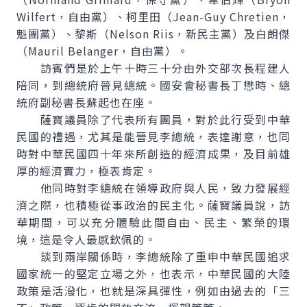
Wilfert，自由黨）、柯里田（Jean-Guy Chretien，
魁團黨）、黎斯（Nelson Riis，新民主黨）及白朗傑
（Mauril Belanger，自由黨）。
訪賓們是於上午十時三十分由外交部次長程建人
陪同，到總統府晉見總統。國安會秘書長丁懋時、總
統府副秘書長蘇起也在座。
薩寶議員除了代表所有團員，對於此行受到中華
民國的禮遇，尤其是能晉見李總統，表達謝意，也同
時對中華民國四十年來所創造的經濟成果，及目前雄
厚的經濟實力，極表肯定。
他同時對李總統在領導政府與人民，致力發展經
濟之際，也積極從事政治的民主化。薩寶議員說，訪
華期間，可以充分體驗此間自由、民主、繁榮的環
境，這是令人最感欽佩的。
談到兩岸關係時，李總統除了重申中華民國追求
國家統一的堅定立場之外，也表示，中華民國的大陸
政策是活潑化，也就是深具彈性，例如由過去的「三