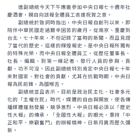
連副總統今天下午應邀參加中央日報七十週年社
慶酒會，親自向該報全體員工表達祝賀之意。
副總統於致詞時指出，中央日報自創刊以來，即
陪伴中華民國走過艱辛困苦的歲月，從南京、重慶到
台北，七十年來，不但記錄了當時的新聞，而且見證
了當代的歷史，這樣的輝煌報史，是中央日報所獨有
的特殊光榮，而中央日報全體員工，從歷任董事長、
社長、編輯、到第一線記者、發行人員的參與、貢
獻，功不可沒。因此副總統特別肯定中央日報七十年
來對國家、對社會的貢獻，尤其在抗戰時期，中央日
報為民前鋒，為國喉舌。
副總統並且表示，目前是政治民主化、社會多元
化的「主權在民」時代，媒體的自由與開放，使各傳
播媒體蓬勃發展，競爭激烈，中央日報必須以「歷史
性大報」的傳承，「全國性大報」的眼光，秉持「中
正和平、樂觀奮鬥」的辦報精神，日新月異而歷久彌
新。