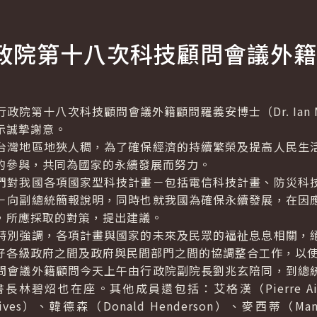
政院第十八次科技顧問會議外籍
第十八次科技顧問會議外籍顧問羅義安博士（Dr. Ian M.
示誠摯謝意。
灣地區地狹人稠，為了確保經濟的持續繁榮及提高人民生活
的參與，共同為國家的永續發展而努力。
對我國各項國家型科技計畫－包括電信科技計畫、防災科技
－向副總統簡報說明，同時也就我國為確保永續發展，在因
，所應採取的對策，提出建議。
別強調，各項計畫與國家的未來及民眾的福祉息息相關，絕
好各級政府之間及政府與民間部門之間的協調整合工作，以
會議外籍顧問今天上午由行政院副院長劉兆玄陪同，到總統
碧炤也在座。其他成員還包括：艾格漢（Pierre Aigr
ives）、韓德森（Donald Henderson）、麥西蒂（Man