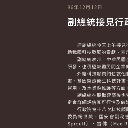
86年12月12日
副總統接見行
連副總統今天上午接見行政院
助我國科技發展的貢獻，表
副總統表示，中華民國台
研發，也積極鼓勵民間企業
外籍科技顧問們也就他們
畫、基因醫療衛生科技計畫
運用、及水資源維護等方面
副總統在聽取建議後也特
定會詳細評估其可行性及做
行政院第十八次科技顧問
委員楊世緘、國安會副秘書長林
Sproull）、雷佛（Max R