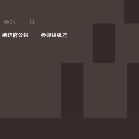
EN
字級選單
展開關鍵字搜尋
總統府公報
參觀總統府
健康台灣推動委員會
總統令
蕭美琴副總統
建築風華
全社會
每日活
行憲後
總統府
外交
網路相簿
國防