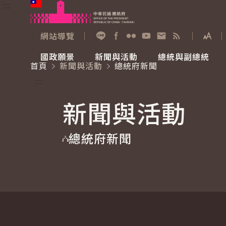
:::
跳到主要內容
中華民國總統府
網站導覽
展開
加入好友
Facebook
Flickr
YouTube
寫信給總統
RSS
國政願景
新聞與活動
總統與副總統
首頁
新聞與活動
總統府新聞
國政願景
新聞與活動
總統與副總統
參觀總統府
:::
新聞與活動
國家氣候變遷對策委員會
總統府新聞
賴清德總統
參觀資訊
總統府新聞
重要談話
影音頻道