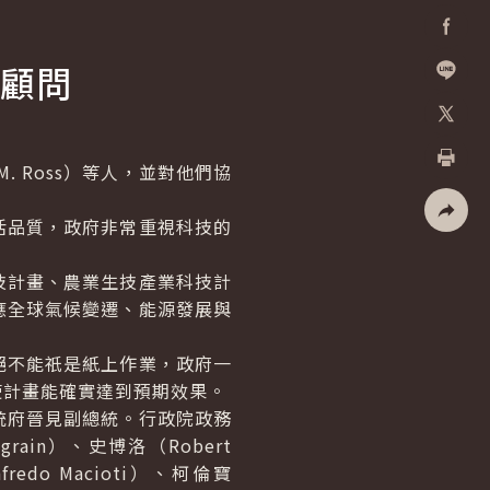
Facebo
顧問
加入好
X
 Ross）等人，並對他們協
列印
品質，政府非常重視科技的
社群分
計畫、農業生技產業科技計
應全球氣候變遷、能源發展與
不能祇是紙上作業，政府一
使計畫能確實達到預期效果。
府晉見副總統。行政院政務
ain）、史博洛（Robert
fredo Macioti）、柯倫寶