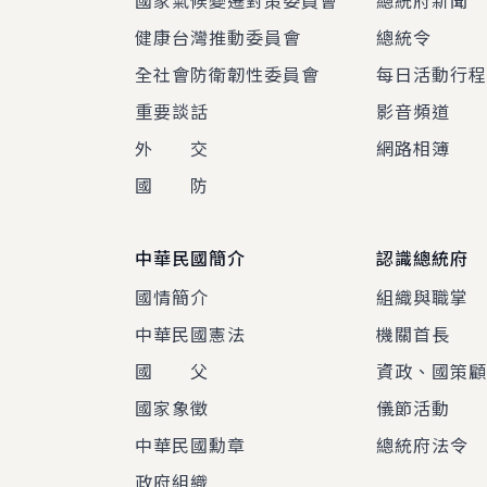
國家氣候變遷對策委員會
總統府新聞
健康台灣推動委員會
總統令
全社會防衛韌性委員會
每日活動行
重要談話
影音頻道
外 交
網路相簿
國 防
中華民國簡介
認識總統府
國情簡介
組織與職掌
中華民國憲法
機關首長
國 父
資政、國策
國家象徵
儀節活動
中華民國勳章
總統府法令
政府組織