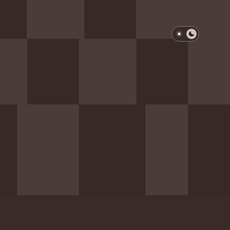
淺色模式
深色模式
防衛韌性委員會
動行程
歷任總統與副總統
展覽