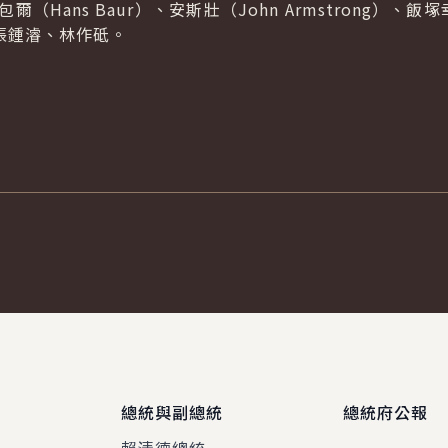
、包爾（Hans Baur）、安斯壯（John Armstrong）、飯塚
n）、張鍾濬、林作砥。
總統與副總統
總統府公報