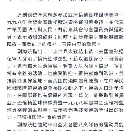
連副總統今天應邀參加亞洲輪椅籃球錦標賽暨一
九九八年雪梨金盃輪椅籃球資格賽開幕典禮，並代表
中華民國政府與人民，對前來與會的各國貴賓與運動
員，表示熱烈的歡迎；同時，對參賽選手能超越肢體
障礙、奮發向上的精神，表達由衷的敬意。
副總統指出，二次世界大戰結束後，美國傷殘退
伍軍人發明了輪椅籃球運動，藉以鍛鍊身心、培養毅
力，進而擴大生活領域，豐富人生內涵。這是一項非
常有意義的活動，也廣受歡迎，很快就傳到歐洲，並
推廣到世界各地。而我國的殘障體育運動，在中華民
國殘障體育運動協會長期推動之下，運動人口逐年增
加，在國際賽也有優異的表現。這次，能爭取到首屆
亞洲盃輪椅籃球錦標賽暨一九九八年雪梨金盃輪椅籃
球資格賽的主辦權，表示我們為殘障運動所付出的努
力，已獲得國際社會的肯定。
副總統也勉勵來自亞太各國八支隊伍的運動員能