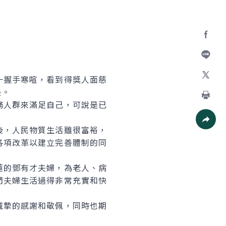
Facebo
加入好
握手寒喧，看到得獎人面慈
X
快。
人群來滿足自己，可說是已
列印
，人民物質生活雖很富裕，
社群分
各項改革以建立完善體制的同
的鄧有才夫婦，為老人、病
們夫婦生活過得非常充實和快
摯的感謝和敬佩，同時也期