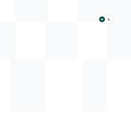
淺色模式
深色模式
防衛韌性委員會
動行程
歷任總統與副總統
展覽