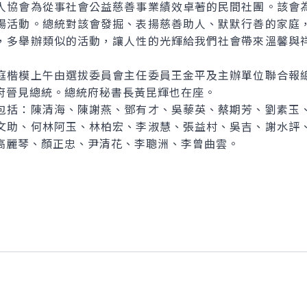
協會為從事社會公益慈善事業績效卓著的民間社團。該會為
揚活動。總統對該會發掘、表揚慈善助人、默默行善的家庭
，多舉辦類似的活動，讓人性的光輝給我們社會帶來溫馨與
楷模上午由選拔委員會主任委員王金平及主辦單位聯合報總
府晉見總統。總統府秘書長黃昆輝也在座。
括：陳清海、陳謝燕、鄧有才、吳藜英、蔡期芳、劉素玉、
文助、何林阿玉、林柏宏、李淑慧、張益村、吳吉、謝水評
高麗琴、顏正忠、尹清花、李聰洲、李曾曲雲。