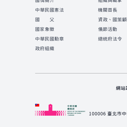
國情簡介
組織與職掌
中華民國憲法
機關首長
國 父
資政、國策
國家象徵
儀節活動
中華民國勳章
總統府法令
政府組織
網站
100006
臺北市中