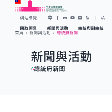
:::
跳到主要內容
中華民國總統府
網站導覽
展開
加入好友
Facebook
Flickr
YouTube
寫信給總統
RSS
國政願景
新聞與活動
總統與副總統
首頁
新聞與活動
總統府新聞
國政願景
新聞與活動
總統與副總統
參觀總統府
:::
新聞與活動
國家氣候變遷對策委員會
總統府新聞
賴清德總統
參觀資訊
總統府新聞
重要談話
影音頻道