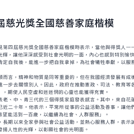
屆慈光獎全國慈善家庭楷模
第四屆慈光獎全國慈善家庭楷模時表示，當他與得獎人一一
光輝，讓他深深感受到社會光明的一面，內心也感到特別愉
定自我後，能進一步把自我拿掉，為社會犧牲奉獻，以服務
而言，精神和物質是同等重要的，但在我國經濟發展有成後
進一步去關懷別人。因此，政府在推動憲政、司法、教育等
」，期使人民空虛和迷迷惘的心靈也能獲得充實。
老、中、青三代的三個得獎家庭發表感言。其中，來自花蓮
已近二十年。他表示，平常所從事的公益活動及善事，讓他
希望能活到一百歲，以繼續為社會、人群服務」。
長期以來全家參與社會公益活動，並熱心服務人群，表示誠
發揚人性的光輝，以彰顯社會的光明面。