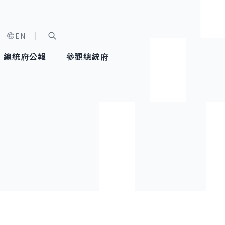
EN
字級選單
展開關鍵字搜尋
總統府公報
參觀總統府
健康台灣推動委員會
總統令
蕭美琴副總統
建築風華
全社會
每日活
行憲後
總統府
外交
網路相簿
國防