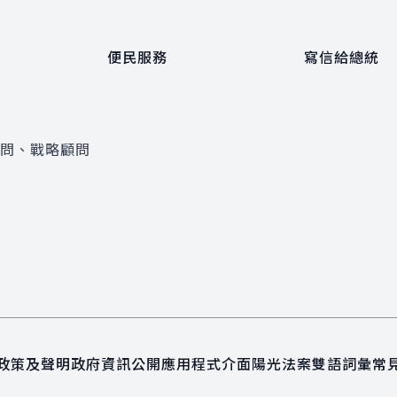
便民服務
寫信給總統
顧問、戰略顧問
政策及聲明
政府資訊公開
應用程式介面
陽光法案
雙語詞彙
常