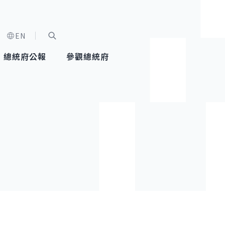
EN
字級選單
展開關鍵字搜尋
總統府公報
參觀總統府
健康台灣推動委員會
總統令
蕭美琴副總統
建築風華
全社會
每日活
行憲後
總統府
外交
網路相簿
國防