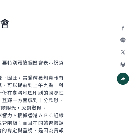
會
Facebo
加入好
X
要特別藉這個機會表示祝賀
列印
。因此，當登輝獲知貴報有
紙，可以提前到上午九點，對
社群分
一份在臺灣地區印刷的國際性
，登輝一方面感到十分欣慰，
前瞻眼光，感到敬佩。
響力。根據香港ＡＢＣ組織
主管階級；而且在閱讀習慣調
者的肯定與重視，是因為貴報