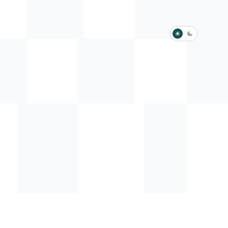
淺色模式
深色模式
防衛韌性委員會
動行程
歷任總統與副總統
展覽