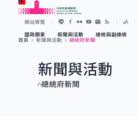
:::
跳到主要內容
中華民國總統府
網站導覽
展開
加入好友
Facebook
Flickr
YouTube
寫信給總統
RSS
國政願景
新聞與活動
總統與副總統
首頁
新聞與活動
總統府新聞
國政願景
新聞與活動
總統與副總統
參觀總統府
:::
新聞與活動
國家氣候變遷對策委員會
總統府新聞
賴清德總統
參觀資訊
總統府新聞
重要談話
影音頻道