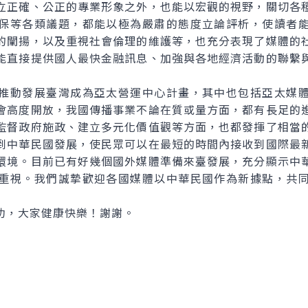
立正確、公正的專業形象之外，也能以宏觀的視野，關切各
保等各類議題，都能以極為嚴肅的態度立論評析，使讀者
的闡揚，以及重視社會倫理的維護等，也充分表現了媒體的
能直接提供國人最快金融訊息、加強與各地經濟活動的聯繫
動發展臺灣成為亞太營運中心計畫，其中也包括亞太媒體
會高度開放，我國傳播事業不論在質或量方面，都有長足的
監督政府施政、建立多元化價值觀等方面，也都發揮了相當
到中華民國發展，使民眾可以在最短的時間內接收到國際最
環境。目前已有好幾個國外媒體準備來臺發展，充分顯示中
重視。我們誠摯歡迎各國媒體以中華民國作為新據點，共
，大家健康快樂！謝謝。