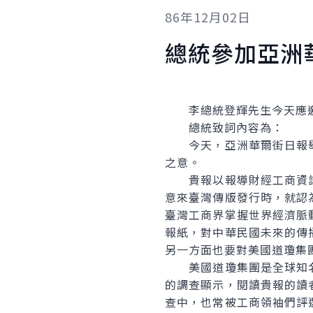
86年12月02日
總統參加亞洲
李總統登輝先生今天應邀
總統致詞內容為：
今天，亞洲華爾街日報舉
之意。
貴報以報導財經工商資訊
意來臺灣傳版發行時，就認
臺灣工商界掌握世界經濟脈
報紙，對中華民國未來的傳
另一方面也要對美國道瓊集
美國道瓊集團是全球知名
的調查顯示，閱讀貴報的讀
查中，也常被工商領袖們評