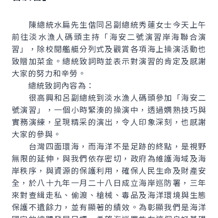
陳總統水扁先生偕同呂副總統秀蓮女士今天上午
前往淡水漁人碼頭主持「海安二號演習岸海聯合演
習」，除校閱艦艇分列式及觀賞各項海上操演活動也
致贈加菜金。總統致詞時並表示對演習的肯定及感謝
大家的努力和辛勞。
總統致詞內容為：
很高興和呂副總統到淡水漁人碼頭參加「海安二
號演習」，一個小時緊湊的操演中，透過嫻熟技巧與
實務演練，呈現精采的演出，令人印象深刻，也感謝
大家的參與。
台灣四面環海，而海洋不是足跡的終點，是視野
無限的延伸，與我們依存密切，政府為維護海域及海
岸秩序，與資源的保護利用，確保人民生命及財產安
全，於八十九年一月二十八日成立海岸巡防署，三年
來對查緝走私、偷渡、槍械、毒品及海洋環境與生態
保護不遺餘力，並有顯著的績效。為彰顯我們是海洋