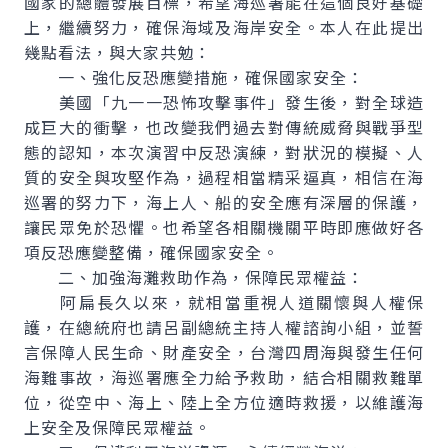
國家的總體發展目標，希望海巡署能在這個良好基礎
上，繼續努力，確保海域及海岸安全。本人在此提出
幾點看法，與大家共勉：
一、強化反恐應變措施，確保國家安全：
美國「九一一恐怖攻擊事件」發生後，對全球造
成巨大的衝擊，也改變我們過去對傳統威脅與戰爭型
態的認知，本次演習中反恐演練，對狀況的模擬、人
質的安全與攻堅作為，過程相當精采逼真，相信在海
巡署的努力下，海上人、船的安全應有深層的保護，
讓民眾免於恐懼。也希望各相關機關平時即應做好各
項反恐應變整備，確保國家安全。
二、加強海灘救助作為，保障民眾權益：
阿扁長久以來，就相當重視人道關懷與人權保
護，在總統府也請呂副總統主持人權諮詢小組，並誓
言保障人民生命、財產安全，台灣四周海與發生任何
海難事故，海巡署應全力給予救助，結合相關救難單
位，從空中、海上、陸上全方位適時救援，以維護海
上安全及保障民眾權益。