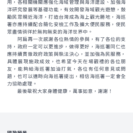
用，各相關機關應強化海域管理與海洋建設、加強海
洋研究發展等基礎功能，有效開發海域觀光遊憩，鼓
勵民眾親近海洋，打造台灣成為海上觀光勝地，海巡
署亦應持續配合簡化安檢工作及擴大便民服務，使民
眾盡情徜徉於無拘無束的海洋世界中。
阿扁再一次感謝各位熱情的參與，有了各位的支
持，政府一定可以更進步，做得更好，海巡署同仁也
應持續貫徹政府政策與執法決心，並加強為民服務，
具體展現施政成效，也希望今天在場觀禮的各位朋
友，能夠給海巡署加油打氣，各位有任何意見或問
題，也可以適時向海巡署提出，相信海巡署一定會全
力協助處理。
最後敬祝大家身體健康，萬事如意，謝謝！
:::
國政願景