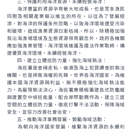
三、保護利用海洋資源，永續經營海洋：
海洋豐富的資源孕育著大地成長，也是眾多漁民
同胞及相關產業賴以維生的所在，以往為了發展經
濟，對海洋的保護多所忽略，以致海洋環境遭受污染
和破壞，造成漁業資源日漸枯竭，所以，除積極加強
我沿海漁場環境及生態資源保育觀念外，政府各機關
應加強漁業管理、海洋環境維護及違法作業取締，構
建優質海洋環境，永續經營海洋。
四、建立立體巡防力量，強化海域執法：
海巡署是查緝走私、偷渡及海上犯罪調查的執法
機關，也是捍衛海權的先鋒。世界各海洋國家，為維
護本國海洋資源與利益，無不積極強化海域執法能
力。為展現執法決心，海巡署應積極籌建各式防艦艇
與建置空中偵巡能量，配合岸際勤務作為，建立三度
空間的立體巡防力量，徹底打擊不法活動，保障海域
安全，並協力改善社會治安。
五、推動海洋事務發展，鼓勵海域活動：
為朝向海洋國家發展，維繫海洋資源的永續利