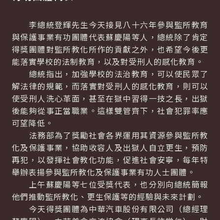
李總統登輝先生今天接見八十六年參與監所教育
與保護事業有功團體代表蘇慶陽等人，總統除了肯定
得獎團體對監所教化所作的貢獻之外，也希望今後更
能落實學校的法制教育，以及對受刑人的感化教育。
總統指出，加強學校的法治教育，可以使民眾了
解法律的規範，而落實對受刑人的感化教育，則可以
使受刑人洗心革面，甚至在獄中習得一技之長，出獄
後能夠從事正當職業。這樣雙管齊下，社會犯罪率應
可望降低。
法務部為了獎勵社會各界運用其資源參與監所教
化及保護事業，協助收容人及出獄人自立更生，預防
再犯，以發揮社會教化功能，促進社會安寧，每年特
舉辦表揚參與監所教化及保護事業有功人士團體。
上午蘇慶陽等七位受獎代表，也分別向總統簡報
他們推動監所教化、更生保護等的經驗與未來計劃。
今天得獎團體為中華汽車股份有限公司（總經理