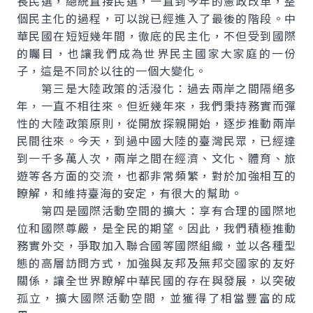
長民選，總統直接民選，一直到今年的憲政改革，整
個民主化的過程，可以說已經進入了最後的階段。中
華民國在短短幾年間，徹底的民主化，不但受到國際
的矚目，也讓我們成為世界民主國家大家庭的一份
子，這是不同於以往的一個大變化。
第三是大陸政策的活潑化：過去兩岸之間隔絕多
年，一直不相往來。但近幾年來，我們秉持務實而彈
性的大陸政策原則，從開放探親開始，逐步推動兩岸
民間往來。今天，到過中國大陸的臺灣民眾，已經達
到一千多萬人次，兩岸之間在經濟、文化、體育、旅
遊等各方面的交流，也都非常頻繁，對於加強相互的
瞭解，和維持臺海的安定，有很大的幫助。
第四是國際活動空間的擴大：享有合理的國際地
位和國際尊嚴，是全民的期望。因此，我們積極推動
務實外交，爭取加入聯合國等國際組織，並以各種型
態的高層訪問方式，加強與友邦及無邦交國家的友好
關係，讓全世界瞭解中華民國的存在與發展，以突破
孤立，擴大國際活動空間，並獲得了相當豐富的成