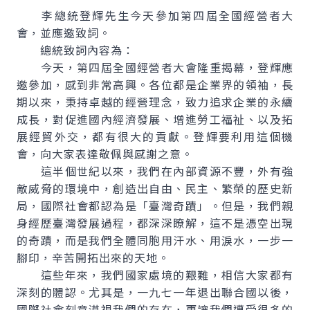
李總統登輝先生今天參加第四屆全國經營者大
會，並應邀致詞。
總統致詞內容為：
今天，第四屆全國經營者大會隆重揭幕，登輝應
邀參加，感到非常高興。各位都是企業界的領袖，長
期以來，秉持卓越的經營理念，致力追求企業的永續
成長，對促進國內經濟發展、增進勞工福祉、以及拓
展經貿外交，都有很大的貢獻。登輝要利用這個機
會，向大家表達敬佩與感謝之意。
這半個世紀以來，我們在內部資源不豐，外有強
敵威脅的環境中，創造出自由、民主、繁榮的歷史新
局，國際社會都認為是「臺灣奇蹟」。但是，我們親
身經歷臺灣發展過程，都深深瞭解，這不是憑空出現
的奇蹟，而是我們全體同胞用汗水、用淚水，一步一
腳印，辛苦開拓出來的天地。
這些年來，我們國家處境的艱難，相信大家都有
深刻的體認。尤其是，一九七一年退出聯合國以後，
國際社會刻意漠視我們的存在，更讓我們遭受很多的