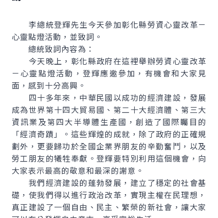
李總統登輝先生今天參加彰化縣勞資心靈改革－
心靈點燈活動，並致詞。
總統致詞內容為：
今天晚上，彰化縣政府在這裡舉辦勞資心靈改革
－心靈點燈活動，登輝應邀參加，有機會和大家見
面，感到十分高興。
四十多年來，中華民國以成功的經濟建設，發展
成為世界第十四大貿易國、第二十大經濟體、第三大
資訊業及第四大半導體生產國，創造了國際矚目的
「經濟奇蹟」。這些輝煌的成就，除了政府的正確規
劃外，更要歸功於全國企業界朋友的辛勤奮鬥，以及
勞工朋友的犧牲奉獻。登輝要特別利用這個機會，向
大家表示最高的敬意和最深的謝意。
我們經濟建設的蓬勃發展，建立了穩定的社會基
礎，使我們得以進行政治改革，實現主權在民理想，
真正建設了一個自由、民主、繁榮的新社會，讓大家