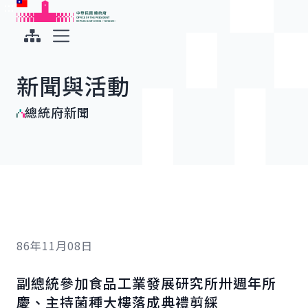
:::
:::
跳到主要內容
中華民國總統府
展開選單
新聞與活動
總統府新聞
86年11月08日
副總統參加食品工業發展研究所卅週年所
慶、主持菌種大樓落成典禮剪綵