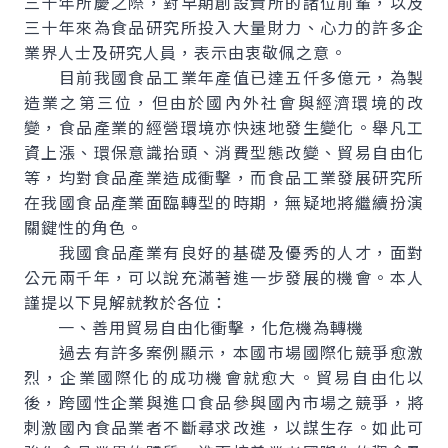
三十年所慶之際，對早期創設貴所的諸位前輩，以及
三十年來為食品研究所投入大量財力、心力的許多企
業界人士及研究人員，表示由衷敬佩之意。
目前我國食品工業年產值已達五仟多億元，為製
造業之第三位，但由於國內外社會與經濟環境的改
變，食品產業的經營環境亦快速地發生變化。舉凡工
資上漲、環保意識抬頭、消費型態改變、貿易自由化
等，均對食品產業造成衝擊，而食品工業發展研究所
在我國食品產業面臨轉型的時期，無疑地將繼續扮演
關鍵性的角色。
我國食品產業有良好的基礎及優秀的人才，面對
公元兩千年，可以說充滿著進一步發展的機會。本人
謹提以下見解就教於各位：
一、善用貿易自由化衝擊，化危機為轉機
過去有許多案例顯示，本國市場國際化競爭愈激
烈，企業國際化的成功機會就愈大。貿易自由化以
後，跨國性企業與進口食品參與國內市場之競爭，將
刺激國內食品業者不斷尋求改進，以謀生存。如此可