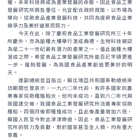
權，未來科技將成為產業發展的命脈。因此食品工業
發展研究所肩負重任，允宜配合政府政策，以市場為
導向，協助食品產業發展科技，共同為提昇食品企業
競爭力及美好遠景而努力。
今天在此，除了慶祝食品工業發展研究所三十年
所慶外，亦為菌種大樓舉行落成典禮。生物科技被認
為是二十一世紀最有潛力的產業之一，值此菌種大樓
落成之際，希望食品工業發展研究所能百尺竿頭更進
一步，蓬勃發展，為我國食品產業創造更美好的明
天。
連副總統並且指出，賴比瑞亞共和國泰勒總統來
訪期間也曾表示，一九六○年代前，有許多國家的農
業專家協助種植稻米，但均未成功，直到六○年代與
我國建交後，我國食品工業發展研究所派遣專家協助
種稻，四個月後即種植成功，且此後產量增加六倍，
賴國人民至今對此津津樂道。因此，食品工業發展研
究所的努力及貢獻，對於國家甚至全人類，均有重大
意義。