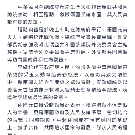
中華民國李總統登輝先生今天和賴比瑞亞共和國
總統泰勒，相互贈勳，象徵兩國邦誼永固，與人民真
摯可貴的友誼。
贈勳典禮是於晚上七時在總統府舉行，兩國元首
夫人、副總統連戰伉儷、總統府秘書長黃昆輝、外交
部長胡志強及賴比瑞亞共和國參議院外交委員會主席
葛瑞、眾議院外交委員會主席凱尼、外交部長開普頓
等訪問團成員都在場觀禮。
李總統代表政府與人民，頒贈象徵中華民國最高
榮譽的采玉大勳章給泰勒總統，以表彰其致力增進
中、賴兩國友好合作關係之卓越貢獻；泰勒總統則以
最高元首級的非洲救贖大綬騎士勳章贈給李總統，表
達對李總統最崇高的敬意。
兩國元首接受贈勳後都表示，獲得贈勳不但是個
人的榮譽，更是兩國政府及人民友誼深厚，密切結合
的表徵；同時期盼，中賴兩國能在現有穩固的基礎
上，攜手合作，共同追求國家的發展，謀求人民的福
祉。