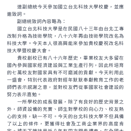
連副總統今天參加國立台北科技大學校慶，並應
邀致詞。
副總統致詞內容略為：
國立台北科技大學是在民國八十三年由台北工專
改制升格為技術學院，八十六年再由技術學院改名為
科技大學。今天本人很高興能來參加貴校慶祝改名科
技大學暨校慶大會。
貴校創校已有八十六年歷史，畢業校友大多留在
國內參與國家經濟建設與工業生產行列，因此所培育
的七萬校友對國家具有不可磨滅的貢獻。今天利用此
一盛會，特別代表政府對經年默默奉獻教育工作的老
師們表示感謝之意，並對校友們從事國家社會建設的
努力表示嘉勉。
一所學校的成長發展，除了有良好的歷史背景之
外，師資設備的充實、師生對學校的向心力、校友熱
心的支持，缺一不可。今天的台北科技大學不但具備
了以上的條件，更獲得社會及工商企業界的高度肯
定。據天下雜誌最近八年有四次問卷調查，在全國大