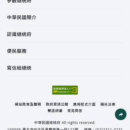
參觀總統府
中華民國簡介
認識總統府
便民服務
寫信給總統
網站政策及聲明
政府資訊公開
應用程式介面
陽光法案
雙語詞彙
常見問答
社群分
中華民國總統府 All rights reserved.
100006
臺北市中正區重慶南路一段122號
總機：
(02)2311-3731