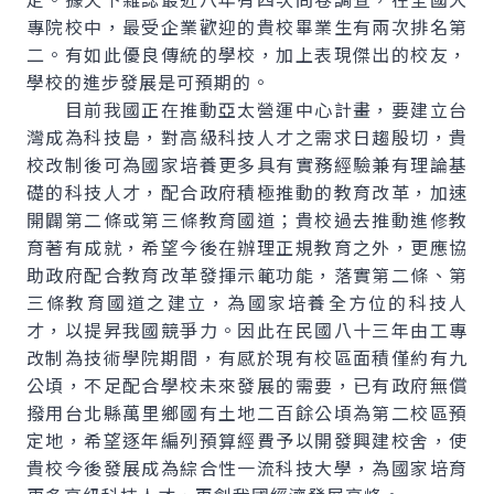
專院校中，最受企業歡迎的貴校畢業生有兩次排名第
二。有如此優良傳統的學校，加上表現傑出的校友，
學校的進步發展是可預期的。
目前我國正在推動亞太營運中心計畫，要建立台
灣成為科技島，對高級科技人才之需求日趨殷切，貴
校改制後可為國家培養更多具有實務經驗兼有理論基
礎的科技人才，配合政府積極推動的教育改革，加速
開闢第二條或第三條教育國道；貴校過去推動進修教
育著有成就，希望今後在辦理正規教育之外，更應協
助政府配合教育改革發揮示範功能，落實第二條、第
三條教育國道之建立，為國家培養全方位的科技人
才，以提昇我國競爭力。因此在民國八十三年由工專
改制為技術學院期間，有感於現有校區面積僅約有九
公頃，不足配合學校未來發展的需要，已有政府無償
撥用台北縣萬里鄉國有土地二百餘公頃為第二校區預
定地，希望逐年編列預算經費予以開發興建校舍，使
貴校今後發展成為綜合性一流科技大學，為國家培育