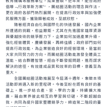
教育機構等服務單位，成果豐碩。近年來，配合政府
倡導﹁行政革新方案﹂，團結圈活動的理念與作法，
更在政府各部門熱烈展開。在提高行政效率與加強便
民服務方面，獲致顯著成效，至感欣慰。
隨著經濟自由化與國際化的快速發展，國內企業
所遭遇的挑戰，愈益艱鉅。尤其在先進國家雄厚資源
與優越技術的競爭壓力下，企業如何加速產業升級，
強化經營體質，賡續發展，再締佳績；政府部門如何
提高行政效能，為企業營造良好的經營環境，是當前
大家共同努力的方向。而團結圈活動能激發全體員工
潛能、結合群體智慧，經由不斷發掘問題，進而謀求
解決的途徑，有效達成品質和效率的目標，意義至為
重大。
全國團結圈活動推展至今屆滿十週年，象徵本項
活動即將邁入新的里程碑。今後至盼在既有良好的基
礎上，進一步結合產、官、學的力量，持續擴大推
廣，藉由業界彼此相互的學習與切磋，不斷超越自
我，共同為提升國家整體競爭力，締造第二階段的臺