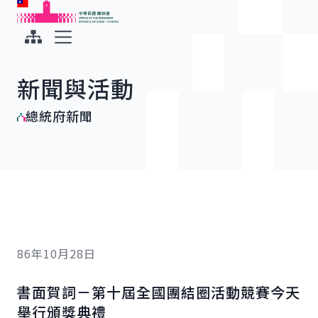
:::
:::
跳到主要內容
中華民國總統府
展開選單
新聞與活動
總統府新聞
86年10月28日
書面賀詞－第十屆全國團結圈活動競賽今天
舉行頒獎典禮