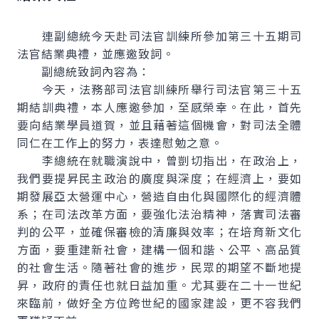
連副總統今天赴司法官訓練所參加第三十五期司
法官結業典禮，並應邀致詞。
副總統致詞內容為：
今天，法務部司法官訓練所舉行司法官第三十五
期結訓典禮，本人應邀參加，至感榮幸。在此，首先
要向結業學員道賀，並且藉著這個機會，對司法全體
同仁在工作上的努力，表達慰勉之意。
李總統在就職演說中，曾剴切指出，在政治上，
我們要提昇民主政治的廣度與深度；在經濟上，要如
期發展亞太營運中心，營造自由化與國際化的經濟體
系；在司法改革方面，要強化法治精神，落實司法審
判的公平，並確保審檢的清廉與效率；在培育新文化
方面，要重建新社會，建構一個和諧、公平、高品質
的社會生活。隨著社會的進步，民眾的期望不斷地提
昇，政府的責任也就日益加重。尤其要在二十一世紀
來臨前，做好全方位跨世紀的國家建設，更不容我們