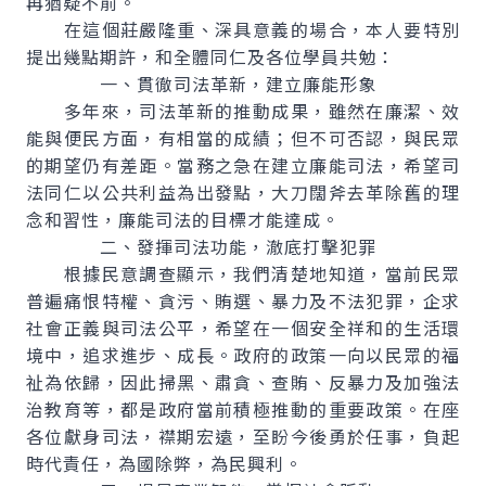
再猶疑不前。
在這個莊嚴隆重、深具意義的場合，本人要特別
提出幾點期許，和全體同仁及各位學員共勉：
一、貫徹司法革新，建立廉能形象
多年來，司法革新的推動成果，雖然在廉潔、效
能與便民方面，有相當的成績；但不可否認，與民眾
的期望仍有差距。當務之急在建立廉能司法，希望司
法同仁以公共利益為出發點，大刀闊斧去革除舊的理
念和習性，廉能司法的目標才能達成。
二、發揮司法功能，澈底打擊犯罪
根據民意調查顯示，我們清楚地知道，當前民眾
普遍痛恨特權、貪污、賄選、暴力及不法犯罪，企求
社會正義與司法公平，希望在一個安全祥和的生活環
境中，追求進步、成長。政府的政策一向以民眾的福
祉為依歸，因此掃黑、肅貪、查賄、反暴力及加強法
治教育等，都是政府當前積極推動的重要政策。在座
各位獻身司法，襟期宏遠，至盼今後勇於任事，負起
時代責任，為國除弊，為民興利。