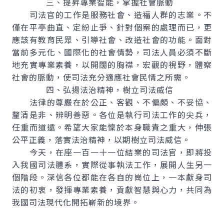
三、提昇專業智能，掌握社會脈動
司法官的工作是服務社會、造福人群的志業。不
僅在平亭曲直、定紛止爭、針對個案的處理而已，更
應該有教育民眾、引導社會、改造社會的功能。面對
當前多元化、國際化的社會情勢，司法人員必須不斷
地充實專業素養，以開闊的胸襟，宏觀的視野，體察
社會的脈動，使司法充分適應社會民情之所需。
四、弘揚法治精神，樹立司法威信
法律的尊嚴在於公正、客觀、不偏頗、不妥協、
釐清是非、辨明善惡。各位是執行司法工作的尖兵，
任重而道遠。希望大家能懍於本身職責之重大，伸張
公平正義，落實法治精神，以期樹立司法威信。
今天，在座一百一十一位結業的司法官，即將投
入我國司法體系，實際從事執法工作，展開人生另一
個階段。深信各位都能在各自的崗位上，一本獻身司
法的初衷，發揮專業素養，貢獻智慧與心力，共同為
我國司法現代化開拓嶄新的境界。