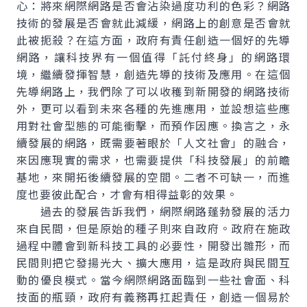
心：將來網際網路是否會沾染過度功利的色彩？網路
技術的發展是否會就此減緩，網路上的創意是否會就
此被扼殺？在這方面，政府有責任創造一個好的先導
網路，讓科技界有一個值得「託付終身」的網路環
境，繼續發揮智慧，創造先導的技術及應用。在這個
先導網路上，我們除了可以收穫到新開發的網路技術
外，更可以看到未來各種的先進應用，並設想這些應
用對社會型態的可能衝擊，而預作因應。換言之，永
續發展的網路，既需要著眼於「人文社會」的融合，
來因應現實的需求，也需要提供「科技發展」的前瞻
基地，來開拓後續發展的空間。二者不可缺一，而進
度也要彼此配合，才會有相得益彰的效果。
過去的發展告訴我們，網際網路蓬勃發展的活力
來自民間，但是原始的種子則來自政府。政府在施政
過程中體會到新科技工具的必要性，開發出雛形，而
民間則把它發揚光大、擴大應用，這是政府與民間互
動的優良模式。當今網際網路面臨到一些社會面、科
技面的瓶頸，政府有義務再扛起責任，創造一個易於