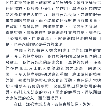
民間發揮的環境。政府掌握的原則是：政府不論從事
任何措施，都只是「催化」的作用，學界與民間的智
慧才是發揚光大的主力。政府要以長遠、前瞻的眼光
來看網路的投資，而不能單從短程財務收益來考量。
在政府「激發智慧」的建設前提下，民間全力參與，
貢獻智慧，體認未來社會是網路社會的前提，讓全民
「發揮智慧，自我實現」，就是網際網路的發展目
標，也是永續國家競爭力的泉源。
中國人的智慧在人類文明史上曾作出輝煌的貢
獻，今天的網際網路，我們與許多國家站在相同的出
發點上，我們有悠久的歷史文化、卓越的智慧，使我
們在內涵上有比他人更優越的潛力成為「網路大
國」。今天網際網路研討會的重點，跳出單純的技術
討論，著眼於網路與社會文化的互動，實在是非常適
切。相信有各位的參與，必能凝聚出網路發展的共
識，指引未來該走的方向。國家的競爭力，得以藉由
大家智慧的投入，而全面提昇。
在此，謹祝會議成功，各位身體健康，謝謝！