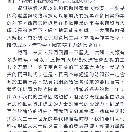
畫」，顯示了我國政府在這方面的用心。
資訊網路之所以能夠協助國家發展經濟，主要是
因為電腦與網路科技可以幫助我們提昇許多日常作業
的效率。觀察美國近年在多數產業的市場規模沒有大
幅成長的情況下，經濟情況能夠好轉，一大關鍵就是
大規模、有系統地使用資訊工具，來提昇作業效率、
降低成本。無形中，國家競爭力就此增加。
然而，今天，我們回顧一下歷史，試問：人類有
多少時候，可以手上握有大規模改造社會型態的工
具？答案是：除了兩百年前的工業革命時代，就是今
天的資訊時代；但是，資訊革命經過的時間卻一定會
短於工業革命。就資訊網路給社會帶來的變化而言，
我們好比置身時光隧道，一年相當於過去的數十年；
所以，我們的生命固然短暫，但是今天在座各位以及
有志於推動資訊建設的人士對後代的影響力，卻是千
百倍於諸位的祖先。而我們又何其幸運，適逢今天即
將步入二十一世紀的年代轉捩點時刻。我們要用現代
科技規擘未來世紀炎黃子孫的發展基礎。經濟力量所