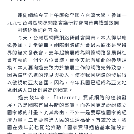
連副總統今天上午應邀至國立台灣大學，參加一
九九七台灣區網際網路會議研討會開幕典禮並致詞。
副總統致詞內容為：
今天，台灣區網際網路研討會開幕，本人得以應
邀參加，非常榮幸。網際網路研討會過去原來是學術
界的論文發表會，去年起擴展成為關懷網路發展與社
會互動的一個全方位會議，而今天能有如此的參與規
模，本人要向過去致力於推展工作的網路先鋒致意。
因為這些先進的遠見與投入，使得我國網路的發展得
以傲視於亞太各國，因為，今年我國已經成為亞太地
區網路人口比例最高的國家。
過去幾年來，「Internet」資訊網路的蓬勃發
展，乃是國際有目共睹的事實，而各國更是紛紛成立
國家級的計畫。究其緣由，不外一是要厚植國家的經
濟力量，二是要增進人民的生活福祉。有鑑於此，我
國在幾年前也開始推動「國家資訊通信基本建設計