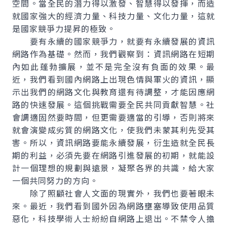
空間。當全民的潛力得以激發、智慧得以發揮，而造
就國家強大的經濟力量、科技力量、文化力量，這就
是國家競爭力提昇的極致。
要有永續的國家競爭力，就要有永續發展的資訊
網路作為基礎。然而，我們觀察到：資訊網路在短期
內如此蓬勃擴展，並不是完全沒有負面的效果。最
近，我們看到國內網路上出現色情與軍火的資訊，顯
示出我們的網路文化與教育還有待調整，才能因應網
路的快速發展。這個挑戰需要全民共同貢獻智慧。社
會調適固然要時間，但更需要適當的引導，否則將來
就會演變成劣質的網路文化，使我們未蒙其利先受其
害。所以，資訊網路要能永續發展，衍生造就全民長
期的利益，必須先要在網路引進發展的初期，就能設
計一個理想的規劃與遠景，凝聚各界的共識，給大家
一個共同努力的方向。
除了照顧社會人文面的現實外，我們也要著眼未
來。最近，我們看到國外因為網路壅塞導致使用品質
惡化，科技學術人士紛紛自網路上退出。不禁令人擔