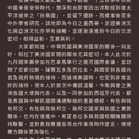
中國東晉安帝時代，慧深和尚即曾因出洋取經到達太
平洋彼岸之「扶桑國」，並留下遺跡，而據事後眾多
中外學者研究，該地即為今日之墨西哥。足證美洲文
化與亞洲文化亦早有接觸，並逐漸演進到今日的交流
密切，相得益彰，互蒙其利。
大家都知道，中華民國與美洲國家的關係一向友
好，和拉丁美洲國家間的關係尤其密切，本人此次於
九月間率團參加在巴拿馬舉行之運河國際會議，並訪
問了宏都拉斯、薩爾瓦多及巴拉圭，其間受到各國元
首及政府熱情的接待，而過境美國時，也受到非常友
好的接待，使本人於旅次中備感溫馨。今晚與會之美
洲各國大使與代表，以及一同參加的西班牙代表，都
是貴國與中華民國間溝通聯絡的重要橋樑，有些與我
有邦交，有些與我無邦交，無邦交國家與我國之實質
關係，也均在增進中。希望各位多與我國相關機關保
持聯繫，並對貴我雙邊各項合作事項時作建言，俾使
雙方關係更為強化。