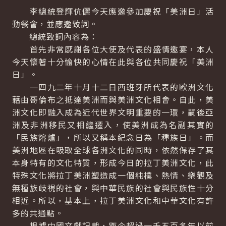
李總統登輝伉儷今天應邀參加慶祝「美洲日」活
動餐會，並應邀致詞。
總統致詞內容為：
首先非常感謝各位大使及代表的盛情邀宴，本人
今天懷著十分愉快的心情在此與各位共同慶祝「美洲
日」。
一四九二年十月十二日西班牙所代表的歐洲文化
藉由哥倫布之抵達美洲而與美洲文化相會。自此，美
洲文化即融入成為近代世界文明重要的一環，嗣後亞
洲及非洲移民又相繼遷入，使美洲成為名副其實的
「民族熔爐」，所以又稱本紀念日為「種族日」。而
美洲地區在吸取全球各洲文化的同時，依然保存了其
本身特有的文化特質，形成今日的拉丁美洲文化，此
特殊文化將拉丁美洲塑造成一個純樸、熱情、樂觀及
無種族歧視的社會，與中華民族的社會與民族性十分
相近。所以，基本上，拉丁美洲文化和中華文化有許
多的共通點。
根據中國文獻記載，距今超過一千五百多年以前