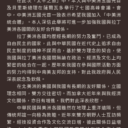
在此次「太平之旅」中，本人與中美洲五國元首
及貝里斯總理在薩爾瓦多舉行了七國高峰會議。會
中，中美洲五國元首一致表示希望我國加入「中美洲
統合體」。本人深信此舉將可進一步加強我國與拉丁
美洲各國間的友好合作關係。
拉丁美洲各國均歷經長期的努力及奮鬥，已成為
自由民主的國家，此與中華民國在近代史上追求自由
民主制度的精神不謀而合，基於雙方理念的契合，使
我國與拉丁美洲各國間無論在政治、經濟及文化上均
緊密的結合在一起。歷年來我國在參與國際活動方面
的努力均得到中南美友邦的支持，對此我政府與人民
深表感念及欽佩。
在北美洲的美國與我國有長期的友好關係，立國
理念相同，雙方交往密切。而加拿大近年來與我經濟
文化關係，亦日有增進，我們對此深表欣慰。
中華民國與美洲各國雖然在地理上重洋遠隔，但
傳統邦誼一向極為敦睦。近年來雙方朝野人士互訪頻
繁，經技投資合作及文化交流日增，彼此關係日益增