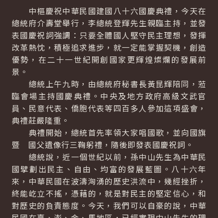
中樞慶祝中華民國建國八十六國慶典禮，今天在
總統府介壽堂舉行，李總統登輝先生親臨主持，並發
表國慶祝詞強調：只要全體國人堅守民主理想，發揮
改革熱忱，積極追求進步，就一定能掌握契機，創造
優勢，在二十一世紀開創國家更輝煌燦爛的發展前
景。
總統上午九時，由總統府秘書長黃昆輝陪同，蒞
臨會場主持國慶典禮。中央及地方政府高級文武官
員、民意代表、僑胞代表等四百多人參加這項盛會，
典禮莊嚴隆重。
典禮開始，總統首先率領大家唱國歌，並向國旗
暨 國父遺像行三鞠躬禮，隨後即發表國慶祝詞。
總統說，近一個世紀以前，孫中山先生為中華民
國擘劃出民主、自由、均富的發展藍圖。八十六年
來，中華民國在波濤洶湧的歷史洪流中，幾經挫折，
終能屹立不搖，憑藉的，就是對民主的堅定信心，和
對歷史的負責態度。今天，我們可以自豪的說，中華
民國在臺、澎、金、馬地區，已經實現中山先生的理