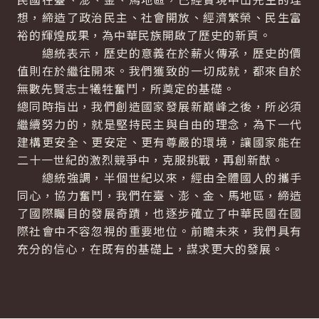
想，締造了政治民主、社會開放、經濟繁榮、民生富
裕的輝煌成果，為中華民族開啟了歷史的新頁。
總統表示，歷史的意義在於薪火傳承，歷史的價
值則在於繼往開來。我們獲致的一切成就，都來自於
無數先賢志士犧牲奮鬥，所奠定的基礎。
總同時指出，我們創造國家發展新巔峰之後，所必須
繼續努力的，就是堅持民主與自由的理念，為下一代
建構更安全、更安定、更有尊嚴的環境，讓國家能在
二十一世紀的激烈競爭中，克服挑戰，再創新猷。
總統強調，半個世紀以來，經由全體國人的攜手
同心，協力奮鬥，我們在臺、澎、金、馬地區，締造
了國際矚目的發展奇蹟，也逐步確立了中華民國在國
際社會中不容忽視的重要地位。前瞻未來，我們具有
充分的信心，在既有的基礎上，謀求更大的發展。