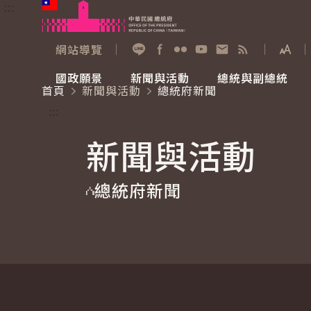
:::
跳到主要內容
中華民國總統府
網站導覽
展開
加入好友
Facebook
Flickr
YouTube
寫信給總統
RSS
國政願景
新聞與活動
總統與副總統
首頁
新聞與活動
總統府新聞
國政願景
新聞與活動
總統與副總統
參觀總統府
:::
新聞與活動
國家氣候變遷對策委員會
總統府新聞
賴清德總統
參觀資訊
總統府新聞
重要談話
影音頻道