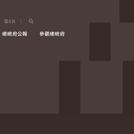
EN
字級選單
展開關鍵字搜尋
總統府公報
參觀總統府
健康台灣推動委員會
總統令
蕭美琴副總統
建築風華
全社會
每日活
行憲後
總統府
外交
網路相簿
國防