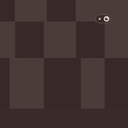
淺色模式
深色模式
防衛韌性委員會
動行程
歷任總統與副總統
展覽