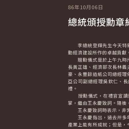
86年10月06日
總統頒授勳章
李總統登輝先生今天特頒
動經濟建設所作的卓越貢獻
贈勳儀式是於上午九時卅
長黃正雄、經濟部次長林義
豪、永豐餘造紙公司總經理
亞公司副總經理吳欽仁、長
禮。
授勳儀式，在禮官宣讀勳
掌，繼由王永慶致詞。隨後
王永慶致詞時表示，非常
王永慶指出，過去卅多年
產業上能有所成就；但是，