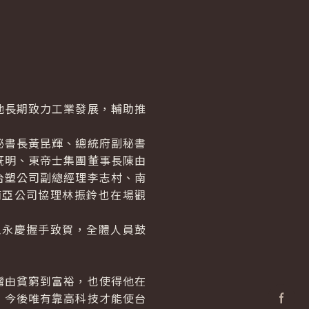
長期致力工業發展，輔助推
書長黃昆輝、總統府副秘書
既明、東帝士集團董事長陳由
台塑公司副總經理李志村、南
南亞公司協理林振鈴也在場觀
永慶握手致賀，全體人員鼓
。
由貧窮到富裕，也使得他在
，今後唯有靠高科技才能使台