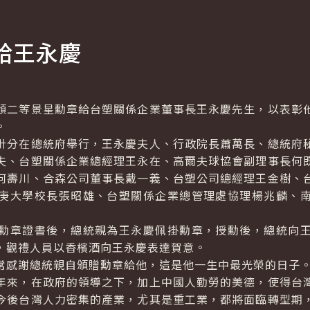
給王永慶
二等景星勳章給台塑關係企業董事長王永慶先生，以表彰他
。
分在總統府舉行，王永慶夫人、行政院長蕭萬長、總統府秘
夫、台塑關係企業總經理王永在、高爾夫球協會副理事長何
何壽川、合森公司董事長戴一義、台塑公司總經理王金樹、
庚大學校長張昭雄、台塑關係企業總管理處協理楊兆麟、
章證書後，總統親為王永慶佩掛勳章，授勳後，總統向王
，觀禮人員以香檳酒向王永慶表達賀意。
感謝總統親自頒贈勳章給他，這是他一生中最光榮的日子
來，在政府的領導之下，加上中國人勤勞的美德，使得台灣
今後台灣人力密集的產業，尤其是重工業，都將面臨轉型期