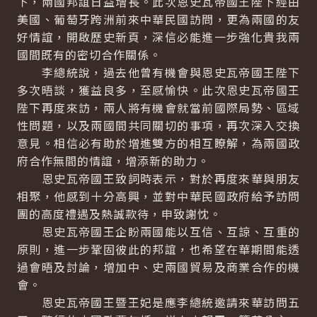
下，兩國邦誼日益增長。此次恩史瓦帝國王陛下經由
美國、葡萄牙跨洲前來中華民國訪問，更為兩國的友
好情誼，開啟歷史新頁，深信必能進一步強化貴我兩
國間既有的密切合作關係。
李總統說，過去他曾有機會與恩史瓦帝國王陛下
多次晤談，獲益良多，至感愉快。此次恩史瓦帝國王
陛下再度來訪，兩人將有機會就當前國際局勢、區域
性問題，以及兩國間共同關切的事項，再次深入交換
意見。相信必有助於增進雙方的相互瞭解，為兩國政
府合作無間的情誼，增添新的助力。
恩史瓦帝國王致詞時表示，對於再度來華與朋友
相聚，他感到十分高興，並對中華民國政府給予訪問
團的高度禮遇及熱誠款待，申致謝忱。
恩史瓦帝國王企盼兩國能以互信、互諒、互重的
原則，進一步鞏固彼此的邦誼，也希望在華期間能透
過會晤及討論，增加中、史兩國貿易及商業合作的機
會。
恩史瓦帝國王暨王妃是應李總統邀請來華訪問五