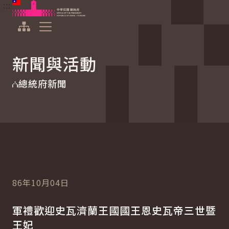
:::
:::
跳到主要內容
中華民國總統府
展開選單
新聞與活動
總統府新聞
86年10月04日
軍禮歡迎史瓦濟蘭王國國王恩史瓦帝三世暨
王妃