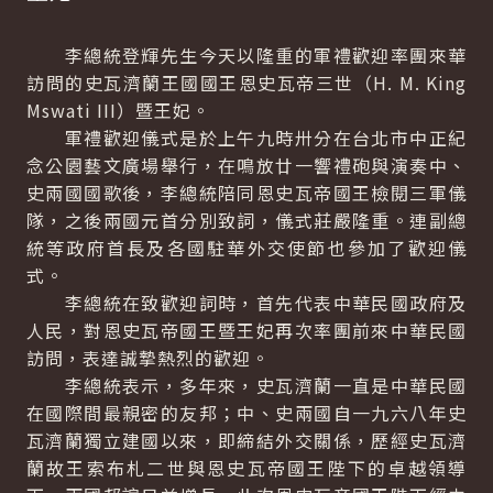
李總統登輝先生今天以隆重的軍禮歡迎率團來華
訪問的史瓦濟蘭王國國王恩史瓦帝三世（H. M. King
Mswati III）暨王妃。
軍禮歡迎儀式是於上午九時卅分在台北市中正紀
念公園藝文廣場舉行，在鳴放廿一響禮砲與演奏中、
史兩國國歌後，李總統陪同恩史瓦帝國王檢閱三軍儀
隊，之後兩國元首分別致詞，儀式莊嚴隆重。連副總
統等政府首長及各國駐華外交使節也參加了歡迎儀
式。
李總統在致歡迎詞時，首先代表中華民國政府及
人民，對恩史瓦帝國王暨王妃再次率團前來中華民國
訪問，表達誠摯熱烈的歡迎。
李總統表示，多年來，史瓦濟蘭一直是中華民國
在國際間最親密的友邦；中、史兩國自一九六八年史
瓦濟蘭獨立建國以來，即締結外交關係，歷經史瓦濟
蘭故王索布札二世與恩史瓦帝國王陛下的卓越領導