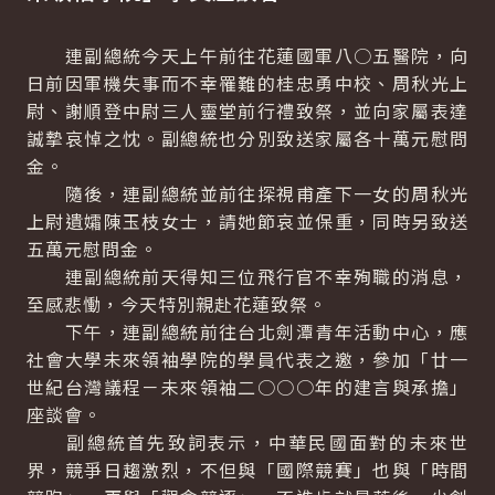
連副總統今天上午前往花蓮國軍八○五醫院，向
日前因軍機失事而不幸罹難的桂忠勇中校、周秋光上
尉、謝順登中尉三人靈堂前行禮致祭，並向家屬表達
誠摯哀悼之忱。副總統也分別致送家屬各十萬元慰問
金。
隨後，連副總統並前往探視甫產下一女的周秋光
上尉遺孀陳玉枝女士，請她節哀並保重，同時另致送
五萬元慰問金。
連副總統前天得知三位飛行官不幸殉職的消息，
至感悲慟，今天特別親赴花蓮致祭。
下午，連副總統前往台北劍潭青年活動中心，應
社會大學未來領袖學院的學員代表之邀，參加「廿一
世紀台灣議程－未來領袖二○○○年的建言與承擔」
座談會。
副總統首先致詞表示，中華民國面對的未來世
界，競爭日趨激烈，不但與「國際競賽」也與「時間