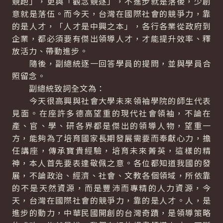
競跑」，更與「觀念競逐」，不進步就是落後，少創
意就是落伍。而今天，台灣在國際社會的競爭力，靠
的是人才，「人才是中興之本」，各行各業從政府到
企業，都必須要有傑出領導人才，才能提升效率、釋
放活力、帶動進步。
隨後，副總統逐一回答學員的提問，並與學員合
照留念。
副總統致詞全文為：
今天很高興與社會大學未來領袖學院的師生代表
見面。在座許多德高望重的現代社會領袖，不論在
產、官、學、研各界都是傑出的領導人物，望重一
方，能夠為了培育國家長期發展需要而奉獻心力，擔
任講座，傳承寶貴經驗，培育未來菁英，這樣的精
神，本人首先要表達敬佩之意。各位都知道我國的發
展，不論政治、經濟、社會、文教各個領域，所依靠
的不是天然資源，而是豐沛而專精的人力資源，今
天，台灣在國際社會的競爭力，靠的是人才。人，是
進步的動力，中華民國開創的台灣奇蹟，是領導策略