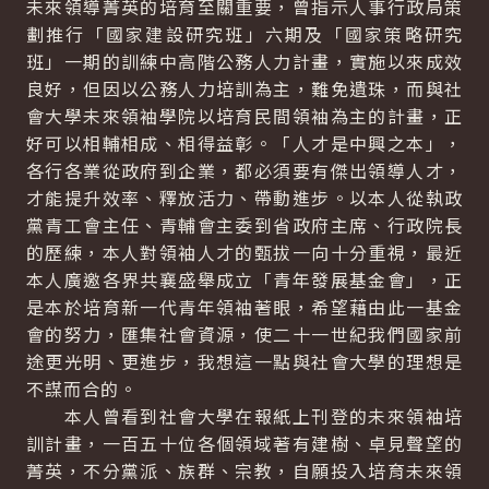
未來領導菁英的培育至關重要，曾指示人事行政局策
劃推行「國家建設研究班」六期及「國家策略研究
班」一期的訓練中高階公務人力計畫，實施以來成效
良好，但因以公務人力培訓為主，難免遺珠，而與社
會大學未來領袖學院以培育民間領袖為主的計畫，正
好可以相輔相成、相得益彰。「人才是中興之本」，
各行各業從政府到企業，都必須要有傑出領導人才，
才能提升效率、釋放活力、帶動進步。以本人從執政
黨青工會主任、青輔會主委到省政府主席、行政院長
的歷練，本人對領袖人才的甄拔一向十分重視，最近
本人廣邀各界共襄盛舉成立「青年發展基金會」，正
是本於培育新一代青年領袖著眼，希望藉由此一基金
會的努力，匯集社會資源，使二十一世紀我們國家前
途更光明、更進步，我想這一點與社會大學的理想是
不謀而合的。
本人曾看到社會大學在報紙上刊登的未來領袖培
訓計畫，一百五十位各個領域著有建樹、卓見聲望的
菁英，不分黨派、族群、宗教，自願投入培育未來領