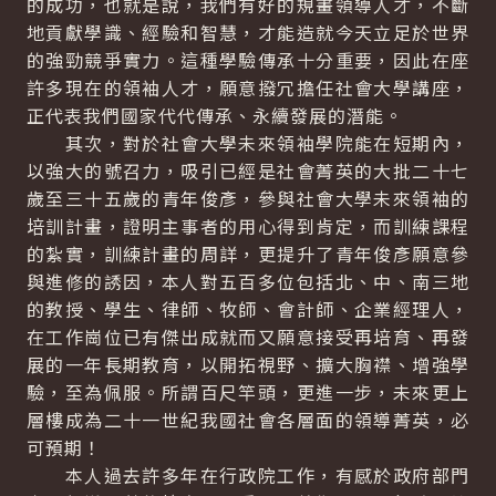
的成功，也就是說，我們有好的規畫領導人才，不斷
地貢獻學識、經驗和智慧，才能造就今天立足於世界
的強勁競爭實力。這種學驗傳承十分重要，因此在座
許多現在的領袖人才，願意撥冗擔任社會大學講座，
正代表我們國家代代傳承、永續發展的潛能。
其次，對於社會大學未來領袖學院能在短期內，
以強大的號召力，吸引已經是社會菁英的大批二十七
歲至三十五歲的青年俊彥，參與社會大學未來領袖的
培訓計畫，證明主事者的用心得到肯定，而訓練課程
的紮實，訓練計畫的周詳，更提升了青年俊彥願意參
與進修的誘因，本人對五百多位包括北、中、南三地
的教授、學生、律師、牧師、會計師、企業經理人，
在工作崗位已有傑出成就而又願意接受再培育、再發
展的一年長期教育，以開拓視野、擴大胸襟、增強學
驗，至為佩服。所謂百尺竿頭，更進一步，未來更上
層樓成為二十一世紀我國社會各層面的領導菁英，必
可預期！
本人過去許多年在行政院工作，有感於政府部門