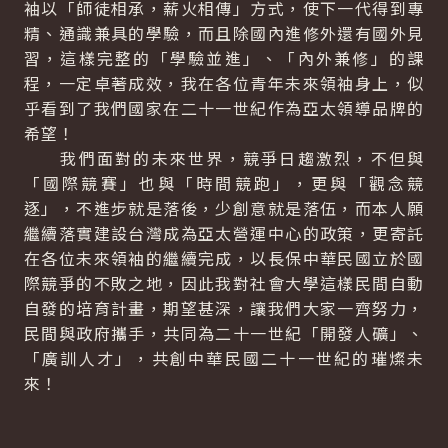
袖以「師徒相承，薪火相傳」方式，使下一代得到專
精、通識兼具的學驗，而且除國內進修外還有國外見
習，這樣完整的「學驗並進」、「內外兼修」的課
程，一定卓著成效，我在各位青年未來領袖身上，似
乎看到了我們國家在二十一世紀作為亞太領導品牌的
希望！
我們面對的未來世界，競爭日趨激烈，不但與
「國際競賽」也與「時間競跑」，更與「觀念競
逐」，不進步就是落後，少創意就是落伍，而本人願
繼續落實建設台灣成為亞太營運中心的政策，更寄託
在各位未來領袖的繼續完成，以長保中華民國立於國
際競爭的不敗之地，因此我對社會大學這樣民間自動
自發的培育計畫，期望甚深，讓我們大家一齊努力，
民間與政府攜手，共同為二十一世紀「開發人礦」、
「廣訓人才」，共創中華民國二十一世紀的璀燦未
來！