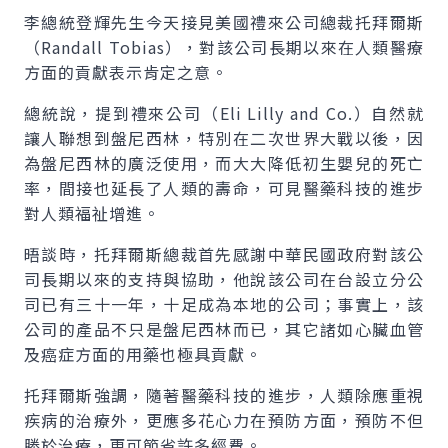
李總統登輝先生今天接見美國禮來公司總裁托拜爾斯
（Randall Tobias），對該公司長期以來在人類醫療
方面的貢獻表示肯定之意。
總統說，提到禮來公司（Eli Lilly and Co.）自然就
讓人聯想到盤尼西林，特別在二次世界大戰以後，因
為盤尼西林的廣泛使用，而大大降低初生嬰兒的死亡
率，間接也延長了人類的壽命，可見醫藥科技的進步
對人類福祉增進。
晤談時，托拜爾斯總裁首先感謝中華民國政府對該公
司長期以來的支持與協助，他說該公司在台設立分公
司已有三十一年，十足成為本地的公司；事實上，該
公司的產品不只是盤尼西林而已，其它諸如心臟血管
及癌症方面的用藥也極具貢獻。
托拜爾斯強調，隨著醫藥科技的進步，人類除應重視
疾病的治療外，更應多花心力在預防方面，預防不但
勝於治療，更可節省許多經費。