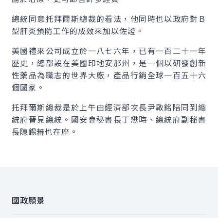
總統同意托拜爾斯總裁的看法，他同時也以政府對Ｂ
型肝炎預防工作的成效來加以佐證。
美國禮來公司成立於一八七六年，已有一百二十一年
歷史，總部設在美國印地安那州，是一個以研發創新
性藥品為職志的世界大廠，產品行銷全球一百五十六
個國家。
托拜爾斯總裁是於上午由經濟部次長尹啟銘陪同到總
統府晉見總統。國安會秘書長丁懋時、總統府副秘書
長陳錫蕃也在座。
:::
國政願景