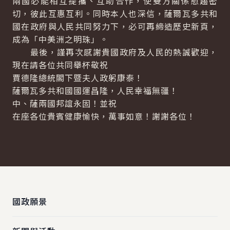
兩國必能相互提攜、互助合作，使雙方關係愈趨密
切，彼此互惠互利。同時本人也深信，薩爾瓦多共和
國在政府與人民共同努力下，必可再締造歷史新頁，
成為「中美洲之明珠」。
最後，謹再次感謝貴國政府及人民的熱誠歡迎，
現在請各位共同舉杯敬祝
賈德隆總統閣下暨夫人政躬康泰！
薩爾瓦多共和國國運昌隆，人民幸福無疆！
中、薩兩國邦誼永固！並祝
在座各位貴賓健康愉快，萬事如意！謝謝各位！
:::
國政願景