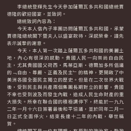
李總統登輝先生今天參加薩爾瓦多共和國總統賈
德隆的歡迎國宴，並致詞。
總統致詞內容為：
今天本人偕內子率團訪問薩爾瓦多共和國，承蒙
賈德隆總統閣下暨夫人以盛宴款待，深感榮幸，謹先
表示誠摯的謝意。
今天，本人第一次踏上薩爾瓦多共和國的美麗土
地，內心有很深的感動。貴國人民一向崇尚自由民
主，尤其貴國國父荷西‧馬蒂亞斯‧德爾加多所倡議
的﹁自由、尊嚴、正義及民主﹂的精神，更開啟了中
美洲各國全面民主獨立的歷史。但是在二次世界大戰
後，受到民主與共產兩個集團長期對立的影響，貴國
不幸也受到波及而發生內戰，造成人民生命財產的重
大損失。所幸在聯合國的積極調停下，終能於一九九
二年一月十六日簽署最後和平協議，並於同年二月一
日正式全面停火，結束長達十二年的內戰，舉世稱
賀。
總統閣下是一位有理想、有原則的政治家，勤政