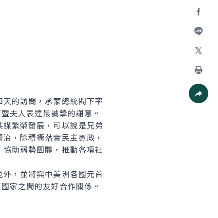
Facebo
加入好
X
列印
天的訪問，承蒙總統閣下率
社群分
下暨夫人表達最誠摯的謝意。
謀繁榮發展，可以說是兄弟
圖治，除積極落實民主憲政，
，協助弱勢團體，推動各項社
外，並將與中美洲各國元首
區國家之間的友好合作關係。