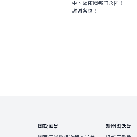
中、薩兩國邦誼永固！
謝謝各位！
:::
國政願景
新聞與活動