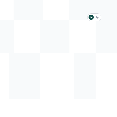
淺色模式
深色模式
防衛韌性委員會
動行程
歷任總統與副總統
展覽