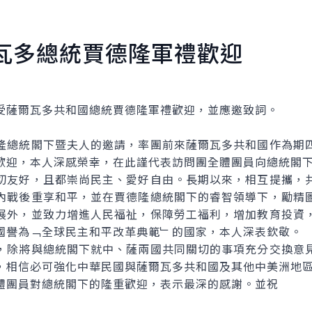
瓦多總統賈德隆軍禮歡迎
薩爾瓦多共和國總統賈德隆軍禮歡迎，並應邀致詞。
總統閣下暨夫人的邀請，率團前來薩爾瓦多共和國作為期四
歡迎，本人深感榮幸，在此謹代表訪問團全體團員向總統閣
友好，且都崇尚民主、愛好自由。長期以來，相互提攜，共
內戰後重享和平，並在賈德隆總統閣下的睿智領導下，勵精
展外，並致力增進人民福祉，保障勞工福利，增加教育投資
國譽為﹁全球民主和平改革典範﹂的國家，本人深表欽敬。
除將與總統閣下就中、薩兩國共同關切的事項充分交換意見
，相信必可強化中華民國與薩爾瓦多共和國及其他中美洲地
團員對總統閣下的隆重歡迎，表示最深的感謝。並祝