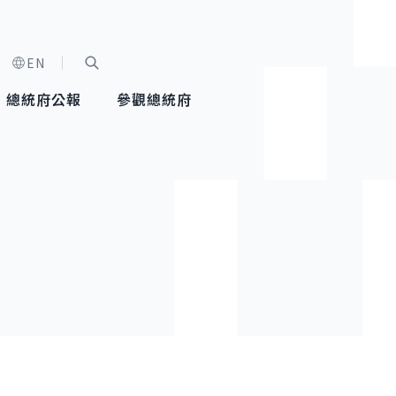
EN
字級選單
展開關鍵字搜尋
總統府公報
參觀總統府
健康台灣推動委員會
總統令
蕭美琴副總統
建築風華
全社會
每日活
行憲後
總統府
外交
網路相簿
國防