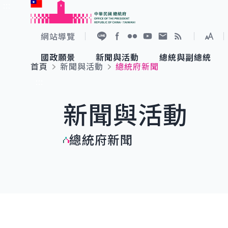
:::
跳到主要內容
中華民國總統府
網站導覽
展開
加入好友
Facebook
Flickr
YouTube
寫信給總統
RSS
國政願景
新聞與活動
總統與副總統
首頁
新聞與活動
總統府新聞
國政願景
新聞與活動
總統與副總統
參觀總統府
:::
新聞與活動
國家氣候變遷對策委員會
總統府新聞
賴清德總統
參觀資訊
總統府新聞
重要談話
影音頻道