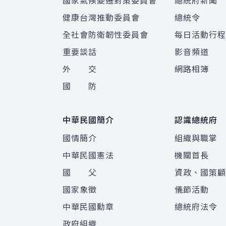
國家氣候變遷對策委員會
總統府新聞
健康台灣推動委員會
總統令
全社會防衛韌性委員會
每日活動行
重要談話
影音頻道
外 交
網路相簿
國 防
中華民國簡介
認識總統府
國情簡介
組織與職掌
中華民國憲法
機關首長
國 父
資政、國策
國家象徵
儀節活動
中華民國勳章
總統府法令
政府組織