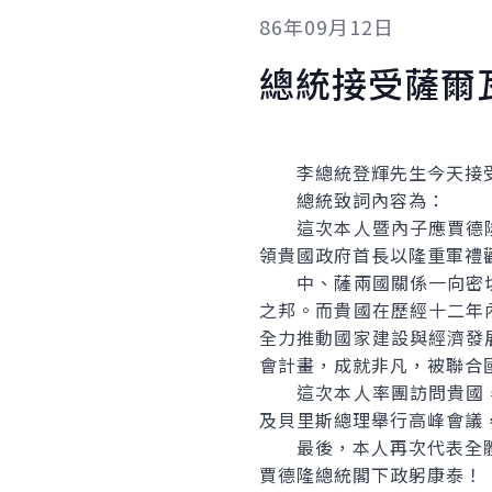
86年09月12日
總統接受薩爾
李總統登輝先生今天接受
總統致詞內容為：
這次本人暨內子應賈德隆
領貴國政府首長以隆重軍禮
中、薩兩國關係一向密切
之邦。而貴國在歷經十二年
全力推動國家建設與經濟發
會計畫，成就非凡，被聯合
這次本人率團訪問貴國，
及貝里斯總理舉行高峰會議
最後，本人再次代表全體
賈德隆總統閣下政躬康泰！