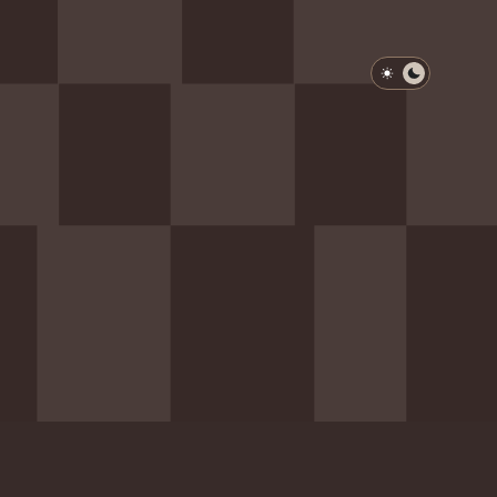
淺色模式
深色模式
防衛韌性委員會
動行程
歷任總統與副總統
展覽