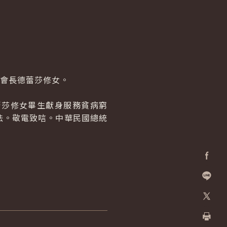
會長德蕾莎修女。
莎修女畢生獻身服務貧病窮
法。敬電致唁。中華民國總統
Facebo
加入好
X