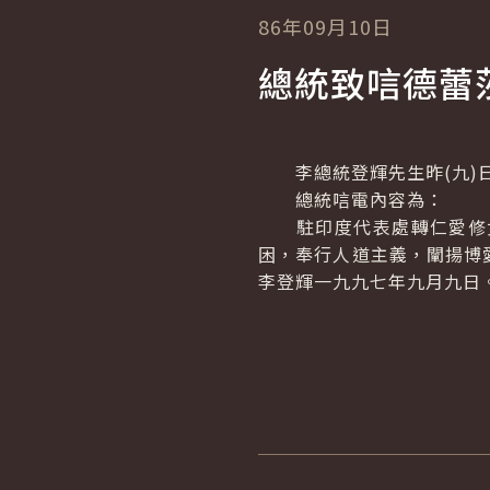
86年09月10日
總統致唁德蕾
李總統登輝先生昨(九)日
總統唁電內容為：
駐印度代表處轉仁愛修女
困，奉行人道主義，闡揚博
李登輝一九九七年九月九日