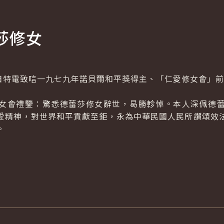
莎修女
特電致唁一九七九年諾貝爾和平獎得主、「仁愛修女會」前
會禮鑒：驚悉德蕾莎修女辭世，曷勝軫悼。本人深佩德蕾
愛精神，對世界和平貢獻至鉅，永為中華民國人民所讚頌效
。