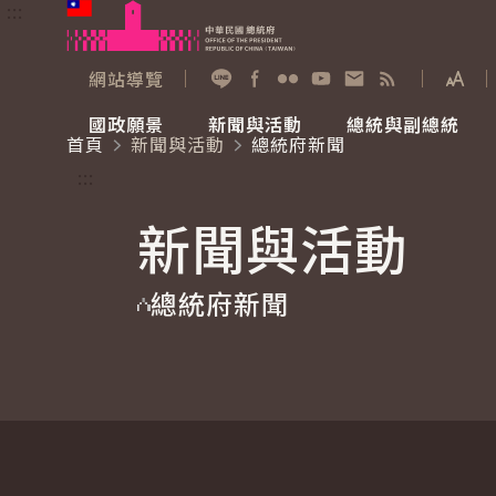
:::
跳到主要內容
中華民國總統府
網站導覽
展開
加入好友
Facebook
Flickr
YouTube
寫信給總統
RSS
國政願景
新聞與活動
總統與副總統
首頁
新聞與活動
總統府新聞
國政願景
新聞與活動
總統與副總統
參觀總統府
:::
新聞與活動
國家氣候變遷對策委員會
總統府新聞
賴清德總統
參觀資訊
總統府新聞
重要談話
影音頻道