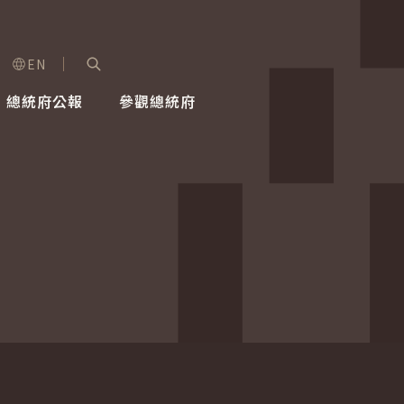
EN
字級選單
展開關鍵字搜尋
總統府公報
參觀總統府
健康台灣推動委員會
總統令
蕭美琴副總統
建築風華
全社會
每日活
行憲後
總統府
外交
網路相簿
國防