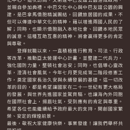
並親自參加典禮。中巴文化中心與中巴友誼公園的興
建，是巴拿馬僑胞精誠團結，回饋旅居國的成果，不
但可以傳達中華文化的精神，藉以增進兩國人民的了
解；同時，也顯示僑胞融入本地社會、回饋本地民眾
的誠意。這種互助互惠的精神，將會贏得更多的肯定
與尊敬。
登輝就職以來，一直積極進行教育、司法、行政
等改革，推動亞太營運中心計畫，並整建二代兵力，
強化國防力量，整頓社會治安；同時，也倡導心靈改
革，澄清社會風氣。今年七月更完成第二階段修憲工
作，奠定國家長治久安與永續發展的基礎。這一切改
革的目的，都是希望讓國家在二十一世紀有更大格局
的發展，與世界先進國家並駕齊驅，也讓海內外同胞
在國際社會上，揚眉吐氣，受到應有的肯定與尊重。
希望各位也能繼續給予政府最大的支持，開創國家繁
榮、安定的輝煌前景。
最後，敬祝大家健康快樂，事業發達！讓我們舉杯共