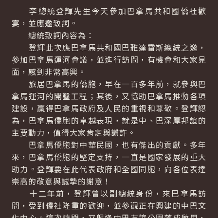
李總統登輝先生今天參加巴拿馬共和國僑社歡
宴，並應邀致詞。
總統致詞內容為：
登輝此次應巴拿馬共和國巴雅達雷斯總統之邀，
參加巴拿馬運河會議，並進行訪問，有機會和大家見
面，感到非常高興。
旅居巴拿馬的僑胞，早在一百多年前，就參與巴
拿馬運河的開鑿工程；其後，又協助巴拿馬推動各項
建設，贏得巴拿馬政府及人民的重視和尊敬。登輝認
為，巴拿馬僑胞的卓越表現，就是中、巴深厚邦誼的
主要動力，值得大家肯定與讚許。
巴拿馬僑胞對中華民國，也有傑出的貢獻。多年
來，巴拿馬僑胞的堅定支持，一直是國家發展的重大
助力。登輝要在此代表政府和全國同胞，向各位表達
崇高的敬意與誠摯的謝意！
十二年前，登輝曾以副總統身份，來巴拿馬訪
問，受到僑社隆重的歡迎，並參觀正在興建的中巴文
化中心。這次訪問，又躬逢中巴友誼公園落成啟用，