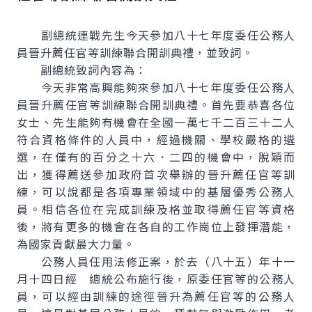
副總統連戰先生今天參加八十七年度委任公務人
員晉升薦任官等訓練聯合開訓典禮，並致詞。
副總統致詞內容為：
今天非常高興能夠來參加八十七年度委任公務人
員晉升薦任官等訓練聯合開訓典禮。首先要恭喜各位
女士、先生能夠有機會在全國一萬七千二百三十二人
符合資格條件的人員中，經過機關、學校嚴格的遴
選，在僅有的百分之十六．二四的機會中，脫穎而
出，獲得薦送參加政府首次舉辦的晉升薦任官等訓
練，可以說都是各項專業領域中的基層優秀公務人
員。相信各位在完成訓練及格並取得薦任官等資格
後，將有更多的機會在各自的工作崗位上發揮潛能，
為國家貢獻最大力量。
公務人員任用法修正案，於去（八十五）年十一
月十四日經 總統公布施行後，原委任官等的公務人
員，可以經由訓練的途徑晉升為薦任官等的公務人