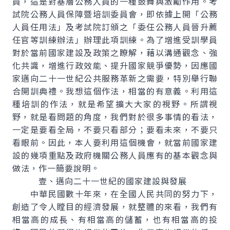
員，這是對基層公務人員的一種鼓舞與激勵作用。考
試院公務人員保障暨培訓委員會，即依據上開「公務
人員任用法」及考試院訂頒之「委任公務人員晉升薦
任官等訓練辦法」辦理此項訓練。為了增進受訓學員
對於當前國家建設及政策之瞭解，藉以溝通觀念、強
化共識，增進行政效能、提升國家競爭優勢，因應國
家邁向二十一世紀公共服務革新之需要，特別舉行聯
合開訓典禮。我想這個作法，相當的有意義。利用這
種培訓的作法，就是希望擴大大家的視野。所謂視
野，就是看問題的角度，我們對於很多事情的看法，
一定是要看全局，不要只看部分；要看未來，不要只
看眼前。因此，本人要利用這個機會，就當前國家建
設的幾項重點及政府機關公務人員應有的基本觀念與
做法，作一簡要說明。
壹、邁向二十一世紀的國家建設與發展
中華民國數十年來，在全國人民共同的努力下，
創造了令人瞠目的經濟發展，就整體的來看，我們有
相當高的成長、有相當高的儲蓄，也有相當高的投