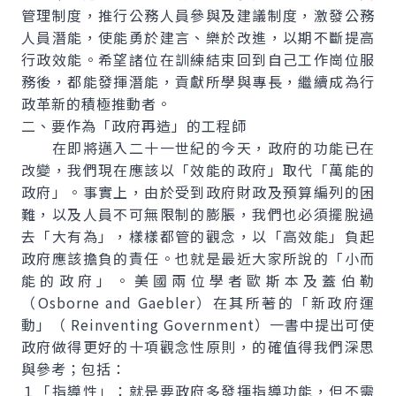
管理制度，推行公務人員參與及建議制度，激發公務
人員潛能，使能勇於建言、樂於改進，以期不斷提高
行政效能。希望諸位在訓練結束回到自己工作崗位服
務後，都能發揮潛能，貢獻所學與專長，繼續成為行
政革新的積極推動者。
二、要作為「政府再造」的工程師
在即將邁入二十一世紀的今天，政府的功能已在
改變，我們現在應該以「效能的政府」取代「萬能的
政府」。事實上，由於受到政府財政及預算編列的困
難，以及人員不可無限制的膨脹，我們也必須擺脫過
去「大有為」，樣樣都管的觀念，以「高效能」負起
政府應該擔負的責任。也就是最近大家所說的「小而
能的政府」。美國兩位學者歐斯本及蓋伯勒
（Osborne and Gaebler）在其所著的「新政府運
動」（ Reinventing Government）一書中提出可使
政府做得更好的十項觀念性原則，的確值得我們深思
與參考；包括：
１「指導性」：就是要政府多發揮指導功能，但不需