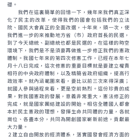
礎。
我們在這裏簡單的回憶一下，幾年來我們真正深
化了民主的改革，使得我們的國會包括我們的立法
院、國民大會真正的全面改選，十年來，頭一次，使
我們進一步的來推動地方省（市）政府首長的民選，
到了今天總統、副總統也都是民選的，在這樣的時空
環境下，我們是不是須要再做進一步修正我們的憲政
體制。我國七年來的第四次修憲工作，已經在本年七
月十八日完成，這次修憲的重要目標就是要建立權責
相符的中央政府體制，以及精簡省政府組織，提高行
政效率。就內涵範圍來看，要比以前三次來得深廣；
就國人參與過程來看，更是空前熱烈。這份珍貴的成
果，對我國憲政的發展，意義非常重大，憲法修正的
完成，就是國家團結建設的開始。相信全體國人都會
本於民主憲政的理想，發揮生命共同體的力量，各就
崗位、各盡本分，共同為開創國家嶄新前途，貢獻最
大力量。
２建立自由開放的經濟體系，落實國發會經濟方面的