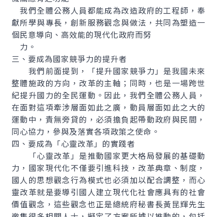
我們全體公務人員都能成為改造政府的工程師，奉
獻所學與專長，創新服務觀念與做法，共同為塑造一
個民意導向、高效能的現代化政府而努
力。
三、要成為國家競爭力的提升者
我們前面提到，「提升國家競爭力」是我國未來
整體施政的方向，改革的主軸；同時，也是一場跨世
紀提升國力的全民運動。因此，我們全體公務人員，
在面對這項牽涉層面如此之廣，動員層面如此之大的
運動中，責無旁貸的，必須擔負起帶動政府與民間，
同心協力，參與及落實各項政策之使命。
四、要成為「心靈改革」的實踐者
「心靈改革」是推動國家更大格局發展的基礎動
力，國家現代化不僅要引進科技，改革典章、制度，
國人的思想觀念行為模式也必須加以配合調整，而心
靈改革就是要導引國人建立現代化社會應具有的社會
價值觀念，這些觀念也正是總統府秘書長黃昆輝先生
邀集很多相關人士，擬定了方案所據以推動的，包括