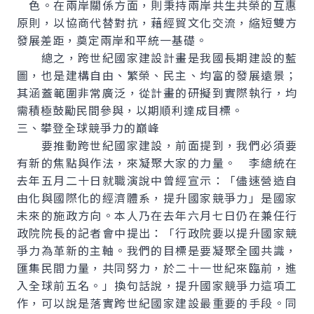
色。在兩岸關係方面，則秉持兩岸共生共榮的互惠
原則，以協商代替對抗，藉經貿文化交流，縮短雙方
發展差距，奠定兩岸和平統一基礎。
總之，跨世紀國家建設計畫是我國長期建設的藍
圖，也是建構自由、繁榮、民主、均富的發展遠景；
其涵蓋範圍非常廣泛，從計畫的研擬到實際執行，均
需積極鼓勵民間參與，以期順利達成目標。
三、攀登全球競爭力的巔峰
要推動跨世紀國家建設，前面提到，我們必須要
有新的焦點與作法，來凝聚大家的力量。 李總統在
去年五月二十日就職演說中曾經宣示：「儘速營造自
由化與國際化的經濟體系，提升國家競爭力」是國家
未來的施政方向。本人乃在去年六月七日仍在兼任行
政院院長的記者會中提出：「行政院要以提升國家競
爭力為革新的主軸。我們的目標是要凝聚全國共識，
匯集民間力量，共同努力，於二十一世紀來臨前，進
入全球前五名。」換句話說，提升國家競爭力這項工
作，可以說是落實跨世紀國家建設最重要的手段。同