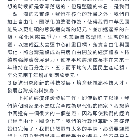
想的時候都是零零落落的，但是整體的來看，是我們
一點一滴的去實踐，我們在核心的計畫之外，我們再
加上自由化、國際化的整體作為，使得我們中華民國
能夠以更壯碩的態勢邁向新的紀元。並加速產業的升
級，強化國際競爭力，也兼顧自然環境、生態的維
護，以達成亞太營運中心計畫目標，落實自由化與國
際化，將台灣建設成為高度自由開放的經濟體系。持
續增強經濟發展潛力，使年平均經濟成長率在未來十
年維持在百分之六．五；而平均每人國民生產毛額，
至公元兩千年增加到兩萬美元。
３促進研究創新的科技發展，培育延攬高科技人才，
發展台灣成為科技島。
上述的經濟建設發展工作，即使做好了以後，我
們這個國家是不是就完全成為現代化的國家？我想這
中間還有一個很大的一個差距，因為即使我們的經濟
已經自由化、國際化了，我們的行政也革新、基礎建
設也完備了，我們仍然還有太多的事情，必須要迎頭
趕上。因為我們覺得一個競爭力的提升，並不是只有