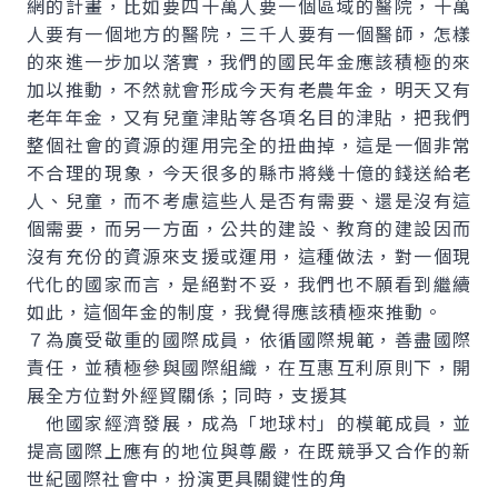
網的計畫，比如要四十萬人要一個區域的醫院，十萬
人要有一個地方的醫院，三千人要有一個醫師，怎樣
的來進一步加以落實，我們的國民年金應該積極的來
加以推動，不然就會形成今天有老農年金，明天又有
老年年金，又有兒童津貼等各項名目的津貼，把我們
整個社會的資源的運用完全的扭曲掉，這是一個非常
不合理的現象，今天很多的縣市將幾十億的錢送給老
人、兒童，而不考慮這些人是否有需要、還是沒有這
個需要，而另一方面，公共的建設、教育的建設因而
沒有充份的資源來支援或運用，這種做法，對一個現
代化的國家而言，是絕對不妥，我們也不願看到繼續
如此，這個年金的制度，我覺得應該積極來推動。
７為廣受敬重的國際成員，依循國際規範，善盡國際
責任，並積極參與國際組織，在互惠互利原則下，開
展全方位對外經貿關係；同時，支援其
他國家經濟發展，成為「地球村」的模範成員，並
提高國際上應有的地位與尊嚴，在既競爭又合作的新
世紀國際社會中，扮演更具關鍵性的角