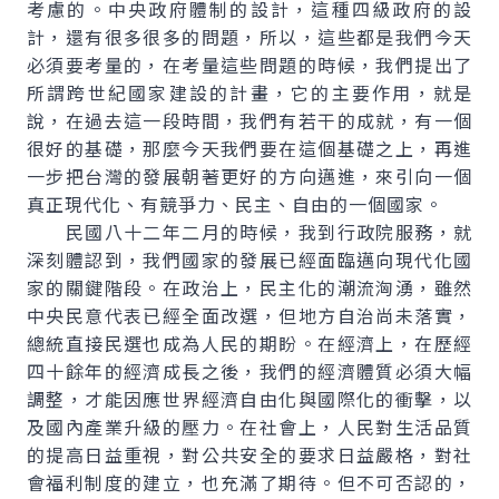
考慮的。中央政府體制的設計，這種四級政府的設
計，還有很多很多的問題，所以，這些都是我們今天
必須要考量的，在考量這些問題的時候，我們提出了
所謂跨世紀國家建設的計畫，它的主要作用，就是
說，在過去這一段時間，我們有若干的成就，有一個
很好的基礎，那麼今天我們要在這個基礎之上，再進
一步把台灣的發展朝著更好的方向邁進，來引向一個
真正現代化、有競爭力、民主、自由的一個國家。
民國八十二年二月的時候，我到行政院服務，就
深刻體認到，我們國家的發展已經面臨邁向現代化國
家的關鍵階段。在政治上，民主化的潮流洶湧，雖然
中央民意代表已經全面改選，但地方自治尚未落實，
總統直接民選也成為人民的期盼。在經濟上，在歷經
四十餘年的經濟成長之後，我們的經濟體質必須大幅
調整，才能因應世界經濟自由化與國際化的衝擊，以
及國內產業升級的壓力。在社會上，人民對生活品質
的提高日益重視，對公共安全的要求日益嚴格，對社
會福利制度的建立，也充滿了期待。但不可否認的，