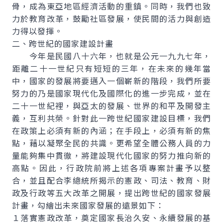
骨，成為東亞地區經濟活動的重鎮。同時，我們也致
力於教育改革，鼓勵社區發展，使民間的活力與創造
力得以發揮。
二、跨世紀的國家建設計畫
今年是民國八十六年，也就是公元一九九七年，
距離二十一世紀只有短短的三年，在未來的幾年當
中，國家的發展將要邁入一個嶄新的階段，我們所要
努力的乃是國家現代化及國際化的進一步完成，並在
二十一世紀裡，與亞太的發展、世界的和平及開發主
義，互利共榮。針對此一跨世紀國家建設目標，我們
在政策上必須有新的內涵；在手段上，必須有新的焦
點，藉以凝聚全民的共識。更希望全體公務人員的力
量能夠集中貫徹，將建設現代化國家的努力推向新的
高點。因此，行政院前將上述各項專案計畫予以整
合，並且配合李總統所揭示的憲政、司法、教育、財
政及行政等五大改革之開展，提出跨世紀的國家發展
計畫，勾繪出未來國家發展的遠景如下：
１落實憲政改革，奠定國家長治久安、永續發展的基