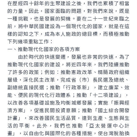
在歷經四十餘年的生聚建設之後，我們也累積了相當
的力量。因此，國家面臨的問題，對我們來說，既是
一種挑戰，也是發展的契機。要在二十一世紀來臨之
前，將中華民國建設為一個現代化的國家，就是在這
樣的認知之下，成為本人施政的總目標，而積極推動
下列幾項重點工作：
一、推動現代化國家的各項方案
由於時代的快速變遷，發展也非常的快速，為了
推動現代化國家的建設，將近四年來，我們陸續推動
了許多的政策；例如：推動憲政改革、精簡政府組織
層級，深化民主改革，完成省（市）長民選及總統、
副總統直接民選；推動「行政革新」，建立廉潔、效
能、便民的現代化行政體系；推動「十二項建設」，
以改善各項基礎設施及均衡城鄉發展；實施「振興經
濟方案」，促進民間投資意願；推動「國土綜合開發
計畫」，來改善國民生活品質，達到生產、生態與生
活的平衡。此外，我們也推動「亞太營運中心計
畫」，以自由化與國際化的各種措施，使台灣脫胎換