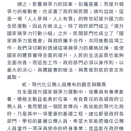
總之，影響競爭力的因素，包羅甚廣；而提升競
爭力的推動者，也涵蓋了政府與民間；換句話說，這
是一場「人人參與、人人有責」的跨世紀提升國力的
全民運動。因此在做法上，除了政府部門成立「提升
國家競爭力行動小組」之外，民間部門也成立了「國
家競爭力策進會」與政府攜手合作，共同推動這項工
作，我們深切期盼透過這場競爭力的嚴格試煉，能使
國家的體質獲得全面的提升，人民的生活品質也能夠
全面改善。而這些工作，政府部門必須以身作則，以
最大的決心，具體踏實的做法，與貫徹到底的意志來
贏取。
貳、現代化公務人員應有的觀念與職責
在全面提升國家競爭力運動中，培養具有專業素
養、積極主動且能勇於任事、肯負責任的各級政府公
務人員，進而塑造一個民意導向，高效能的現代化政
府，乃是其中一項重要的基礎工程。諸位都是政府各
部門、學校的基層公務人員，希望大家能把擔任公務
人員當作一項深具使命的終身事業；並且能在政府機