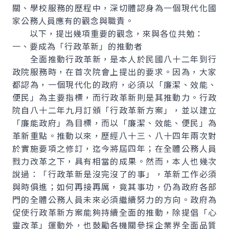
關、學校服務的歷程中，深切體認身為一個現代化國
家公務人員應有的觀念與職責。
以下，提出幾項重要的觀念，來與各位共勉：
一、要成為「行政革新」的推動者
全面推動行政革新，是本人於民國八十二年到行
政院服務時，在首次院會上提出的要求。因為，大家
都認為，一個現代化的政府，必須以「廉潔、效能、
便民」為主要指標，而行政革新則是其推動力。行政
院自八十二年九月訂頒「行政革新方案」，並以建立
「廉能政府」為目標，而以「廉潔、效能、便民」為
革新重點。推動以來，歷經八十三、八十四年兩次對
於實施要項之修訂，迄今將屆四年；在全體公務人員
戮力改革之下，具有相當的成果。然而，本人也幾次
說過：「行政革新是沒完沒了的事」，革新工作必須
與時俱進；如何再接再厲，竟其事功，仍為政府各部
門的全體公務人員未來必須繼續努力的方向。政府為
促使行政革新方案能夠持續全面的推動，除提倡「心
靈改革」運動外，也鼓勵各機關參採企業界全面品質