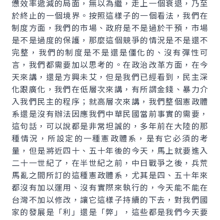
憊效率遞減的局面，無以為繼，走上一個衰退，乃至
於終止的一個境界。按照這樣子的一個看法，我們在
制度方面，我們的市場、政府是不是過於干預，市場
是不是過度的保護，那麼這個競爭的情況是不是還不
完整，我們的制度是不是還是僵化的、沒有彈性可
言，我們都需要加以思考的。在政治改革方面，在今
天來講，還是方興未艾，但是我們已經看到，民主深
化跟廣化，我們在低層次來講，有所謂金錢、暴力介
入我們民主的程序；就高層次來講，我們整個憲政體
系還是沒有辦法因應我們中華民國當前事實的需要，
這句話，可以說都是非常坦誠的，多年前在大陸的那
種情況，所設定的一種憲政體系，是有它必須的考
量，但是將近四十、五十年後的今天，馬上就要進入
二十一世紀了，在半世紀之前，中日戰爭之後，兵荒
馬亂之間所訂的這種憲政體系，尤其是四、五十年來
都沒有加以運用、沒有實際來執行的，今天能不能在
台灣不加以修改，讓它這樣子持續的下去，對我們國
家的發展是「利」還是「弊」，這些都是我們今天要