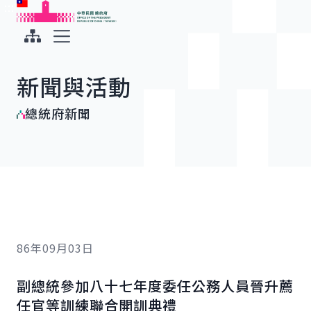
:::
:::
跳到主要內容
中華民國總統府
展開選單
新聞與活動
總統府新聞
86年09月03日
副總統參加八十七年度委任公務人員晉升薦
任官等訓練聯合開訓典禮