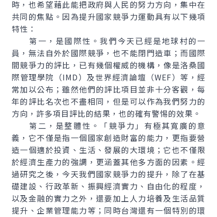
時，也希望藉此能把政府與人民的努力方向，集中在
共同的焦點。因為提升國家競爭力運動具有以下幾項
特性：
第一，是國際性。我們今天已經是地球村的一
員，無法自外於國際競爭，也不能閉門造車；而國際
間競爭力的評比，已有幾個權威的機構，像是洛桑國
際管理學院（IMD）及世界經濟論壇（WEF）等，經
常加以公布；雖然他們的評比項目並非十分客觀，每
年的評比名次也不盡相同，但是可以作為我們努力的
方向，許多項目評比的結果，也的確有警惕的效果。
第二，是整體性。「競爭力」有極其寬廣的意
義，它不僅是指一個國家創造財富的能力，更指要營
造一個適於投資、生活、發展的大環境；它也不僅限
於經濟生產力的強調，更涵蓋其他多方面的因素。經
過研究之後，今天我們國家競爭力的提升，除了在基
礎建設、行政革新、振興經濟實力、自由化的程度，
以及金融的實力之外，還要加上人力培養及生活品質
提升、企業管理能力等；同時台灣還有一個特別的環