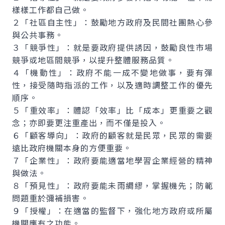
樣樣工作都自己做。
２「社區自主性」：鼓勵地方政府及民間社團熱心參
與公共事務。
３「競爭性」：就是要政府提供誘因，鼓勵良性市場
競爭或地區間競爭，以提升整體服務品質。
４「機動性」：政府不能一成不變地做事，要有彈
性，接受隨時指派的工作，以及適時調整工作的優先
順序。
５「重效率」：體認「效率」比「成本」更重要之觀
念；亦即要更注重產出，而不僅是投入。
６「顧客導向」：政府的顧客就是民眾，民眾的需要
遠比政府機關本身的方便重要。
７「企業性」：政府要能適當地學習企業經營的精神
與做法。
８「預見性」：政府要能未雨綢繆，掌握機先；防範
問題重於彌補損害。
９「授權」：在適當的監督下，強化地方政府或所屬
機關應有之功能。