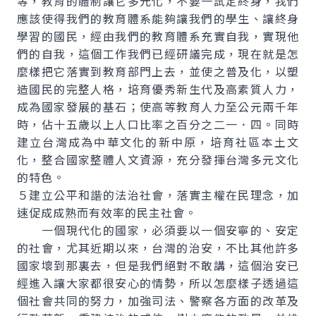
等，教育的體制讓它多元化，不要一試定終身，我們
應該使得我們的教育體系能夠讓我們的學生、讓終身
學習的國民，經由我們的教育體系充實自我，實現他
們的自我，這個工作我們已經研議完成，現在就是怎
麼樣把它落實到教育部門上去，並使之普及化，以塑
造國民的完整人格，培育優秀新生代及高素質人力，
成為國家發展的基石；使高等教育人力至公元兩千年
時，佔十五歲以上人口比率之百分之二一．四。同時
建立台灣成為中華文化的新中原，培育社區本土文
化，整合國家整體人文資源，充分發揮台灣多元文化
的特色。
５建立公平和諧的法治社會，落實主權在民理念，加
速促成成熟而有效率的民主社會。
一個現代化的國家，必須要以一個安寧的、安定
的社會，尤其近期以來，台灣的治安，不比其他許多
國家壞到那裏去，但是我們絕對不敢講，這個治安已
經進入讓大家都很安心的情勢，所以怎麼樣子透過這
個社會共同的努力，加強司法、警察各方面的改革及