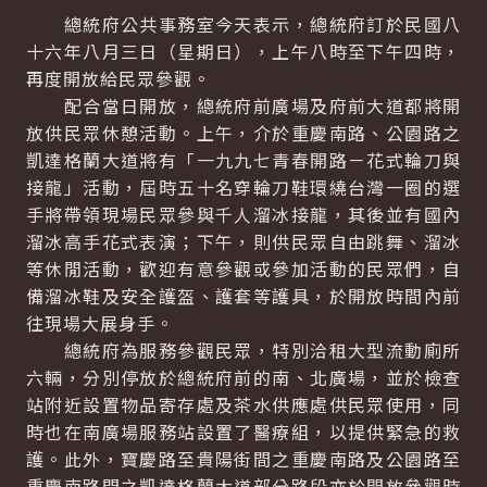
總統府公共事務室今天表示，總統府訂於民國八
十六年八月三日（星期日），上午八時至下午四時，
再度開放給民眾參觀。
配合當日開放，總統府前廣場及府前大道都將開
放供民眾休憩活動。上午，介於重慶南路、公園路之
凱達格蘭大道將有「一九九七青春開路－花式輪刀與
接龍」活動，屆時五十名穿輪刀鞋環繞台灣一圈的選
手將帶領現場民眾參與千人溜冰接龍，其後並有國內
溜冰高手花式表演；下午，則供民眾自由跳舞、溜冰
等休閒活動，歡迎有意參觀或參加活動的民眾們，自
備溜冰鞋及安全護盔、護套等護具，於開放時間內前
往現場大展身手。
總統府為服務參觀民眾，特別洽租大型流動廁所
六輛，分別停放於總統府前的南、北廣場，並於檢查
站附近設置物品寄存處及茶水供應處供民眾使用，同
時也在南廣場服務站設置了醫療組，以提供緊急的救
護。此外，寶慶路至貴陽街間之重慶南路及公園路至
重慶南路間之凱達格蘭大道部分路段亦於開放參觀時