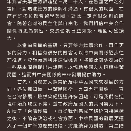
年我留美學生總數超過三萬二千人，在各國之中名列
第四。對增進雙方的瞭解和溝通，有很大的助益。在
座有許多位都曾留學美國，對此一定有很深刻的體
會。隨著台灣的民主化與自由化，我們相信中美合作
關係將更為緊密、交流也將日益頻繁、範圍可望擴
大。
以當前具備的基礎，只要雙方繼續合作，再作更
多的努力，相信有很好的機會可以將中美關係逐步往
前推進。登輝願意利用這個機會，將彼此關係發展的
一些基本問題提出來說明，以協助美國友人瞭解中華
民國，進而對中美關係的未來發展提供助力。
首先，國際友人經常問及中華民國未來發展的方
向。各位都知道，中華民國從一九四九年開始，一直
在台灣發展，雖然曾經遭遇許多困難，可是我們在逆
境中始終屹立不搖，並在政府及國人的共同努力下，
創造了「台灣經驗」。自從我們完成了總統直接民選
之後，不論在政治或社會方面，中華民國的發展更邁
入了一個嶄新的歷史階段，將繼續努力創造「第二階