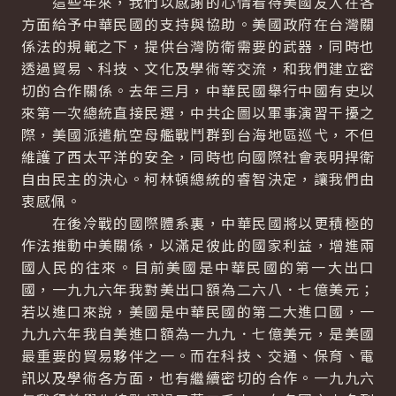
這些年來，我們以感謝的心情看待美國友人在各
方面給予中華民國的支持與協助。美國政府在台灣關
係法的規範之下，提供台灣防衛需要的武器，同時也
透過貿易、科技、文化及學術等交流，和我們建立密
切的合作關係。去年三月，中華民國舉行中國有史以
來第一次總統直接民選，中共企圖以軍事演習干擾之
際，美國派遣航空母艦戰鬥群到台海地區巡弋，不但
維護了西太平洋的安全，同時也向國際社會表明捍衛
自由民主的決心。柯林頓總統的睿智決定，讓我們由
衷感佩。
在後冷戰的國際體系裏，中華民國將以更積極的
作法推動中美關係，以滿足彼此的國家利益，增進兩
國人民的往來。目前美國是中華民國的第一大出口
國，一九九六年我對美出口額為二六八．七億美元；
若以進口來說，美國是中華民國的第二大進口國，一
九九六年我自美進口額為一九九．七億美元，是美國
最重要的貿易夥伴之一。而在科技、交通、保育、電
訊以及學術各方面，也有繼續密切的合作。一九九六