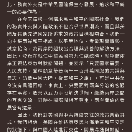
此，務實外交是中華民國確保生存發展、追求和平統
一的必要作為。
在今天這樣一個講求民主和平的國際社會，我們
的務實外交與大陸政策不但合乎世界潮流，而且與美
國及其他先進國家所追求的政策目標相吻合。我們一
向主張兩岸和平相處，以平等地位，考量現實情勢，
誠意協商，為兩岸問題找出合理與妥善的解決方法。
因此，登輝在就任中華民國第九任總統時，就呼籲兩
岸正視結束敵對狀態問題，並表示「只要國家需要，
人民支持，登輝願意帶著兩千一百卅萬同胞的共識與
意志，訪問中國大陸，從事和平之旅」，可是中共至
今沒有具體回應。事實上，只要面對兩岸分治的客觀
存在事實，放棄以武力手段解決爭端，繼續兩岸之間
的互惠交流，同時在國際間相互尊重，兩岸關係的發
展當有遠景。
因此，我們對美國與中共持續交往的政策樂觀其
成。我們相信，美國在維持東亞與台海地區和平安定
的狀態下，與中國大陸進行交往，開展溝通與對話，