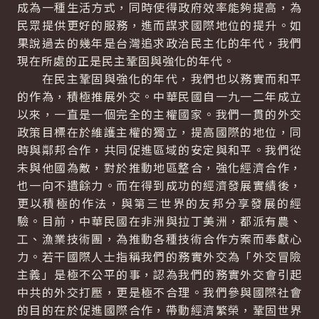
成為一種生活方式，同時使得政府效率能夠提高，為
民眾提供更好的服務，進而謀求國際地位的提升。如
果說過去的幾年是台灣追求政治民主化的年代，我們
現在所處的正是民主鞏固與強化的年代。
在民主鞏固與強化的年代，我們也以務實而和平
的作為，積極推展外交。中華民國自一九一二年成立
以來，一直是一個完全的主權國家。我們一貫的外交
政策目標在於維護主權的獨立，提高國際的地位，同
時與鄰邦合作，共同促進區域的安定與和平。我們從
未與他國為敵，對於推動地區整合，強化經濟合作，
也一向不遺餘力。而在得到成功的經濟發展實績後，
更以積極的作法，與第三世界的友邦分享發展的經
驗。目前，中華民國在非洲與拉丁美洲，都派有農、
工、漁業技術團，為推動各種技術合作方案而奉獻心
力。若干國際人士指稱我們的務實外交為「外交冒險
主義」是極不公平的事，認為我們的務實外交會引起
中共的外交打壓，更是極不合理。我們參與國際社會
的目的在於促進國際合作，帶動經濟繁榮，鞏固世界