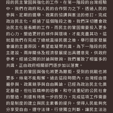
段的民主鞏固與強化的工作。在第一階段的台灣經驗
中，我們在政府和人民的合作努力之下，透過人民的
參與、定期的選舉、政黨的協調與憲法的修訂，完成
政治民主化。經過了這個階段之後，我們深切體會政
治民主化是長期的工作，而民主的鞏固需要投入更多
的心力，塑造更好的條件與環境，才能克盡其功。這
就是我們在完成了總統直接民選之後，舉行國家發展
會議的主要原因，希望能凝聚共識，為下一階段的民
主建設、兩岸關係及經濟發展提出具體意見，供政府
參考。經過公開的討論與徵詢，我們獲致了相當多的
共識，正由政府相關部門逐步加以落實。
民主的鞏固與強化將更為艱鉅，受到的挑戰也將
更多，絲毫不能鬆懈。過去這段時間內，台灣經由普
遍參與、政黨競爭與自由輿論，已經為政治民主化奠
定基礎，但社區精神的培養，和守法重紀的公民社會
的塑造，則還有待進一步的努力。完成這項工作需要
的是制度的建立與民主素養的提升，使得人民能夠充
分享受自由，遵守法律，行使獨立判斷，讓民主法治