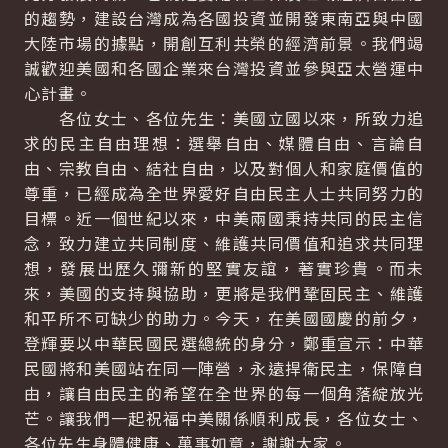
的趨勢，建設台灣成為各國投資並開發東南亞與中國
大陸市場的據點，開創互利共榮的經濟前景。我們竭
誠歡迎美國和各國企業來台灣投資並參與亞太營運中
心計畫。
各位女士、各位先生：美國立國以來，所致力追
求的民主自由理想：選舉自由、媒體自由、言論自
由、宗教自由、結社自由，以及對個人和家庭價值的
尊重，已經成為全世界愛好自由民主人士共同努力的
目標。近一個世紀以來，中美兩國秉持共同的民主信
念，致力建立共同制度、維護共同價值和追求共同理
想，發展出歷久彌新的堅實友誼，著實珍貴。而未
來，美國的支持與協助，更將是我們鞏固民主、維護
和平所不可缺少的助力。今天，在美國國慶的前夕，
登輝要以中華民國民選總統的身分，鄭重宣示：中華
民國將和美國站在同一陣營，永遠捍衛民主，保障自
由，讓自由民主的希望在全世界的每一個角落綻放光
芒。讓我們一起祝福中美關係順利成長，各位女士、
各位先生身體健康、萬事如意，謝謝大家。