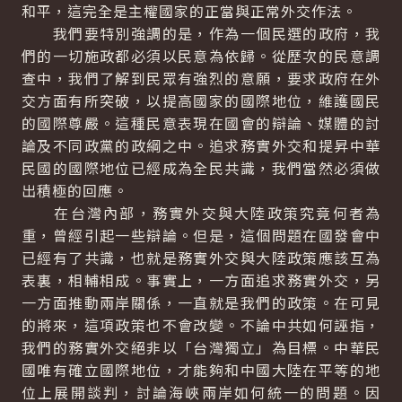
和平，這完全是主權國家的正當與正常外交作法。
我們要特別強調的是，作為一個民選的政府，我
們的一切施政都必須以民意為依歸。從歷次的民意調
查中，我們了解到民眾有強烈的意願，要求政府在外
交方面有所突破，以提高國家的國際地位，維護國民
的國際尊嚴。這種民意表現在國會的辯論、媒體的討
論及不同政黨的政綱之中。追求務實外交和提昇中華
民國的國際地位已經成為全民共識，我們當然必須做
出積極的回應。
在台灣內部，務實外交與大陸政策究竟何者為
重，曾經引起一些辯論。但是，這個問題在國發會中
已經有了共識，也就是務實外交與大陸政策應該互為
表裏，相輔相成。事實上，一方面追求務實外交，另
一方面推動兩岸關係，一直就是我們的政策。在可見
的將來，這項政策也不會改變。不論中共如何誣指，
我們的務實外交絕非以「台灣獨立」為目標。中華民
國唯有確立國際地位，才能夠和中國大陸在平等的地
位上展開談判，討論海峽兩岸如何統一的問題。因