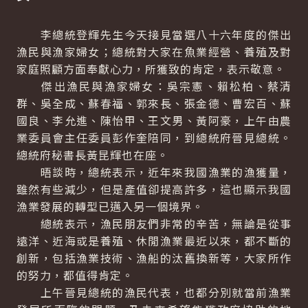
李總統登輝先生今天接見當選八十六年度的傑出
漁民與漁家婦女；總統對大家在魚業經營、養殖及對
家庭照顧方面奉獻心力，所獲致的肯定，表示敬意。
傑出漁民與漁家婦女：吳宗憲、賴松柏、蔡清
群、吳全成、蘇春福、郭來長、張金德、曹宏百、蘇
國良、李允進、陳怡甲、王文男、黃阿豪，上午由農
業委員會主任委員彭作奎陪同，到總統府晉見總統。
總統府秘書長黃昆輝也在座。
晤談時，總統表示，近年來我國漁業的漁獲量，
雖然有些減少，但是產值卻提高許多，這也顯示我國
漁業發展的轉型已邁入另一個境界。
總統表示，漁民朋友們非常的辛苦，無論是從事
遠洋、近海或是養殖、休閒漁業最近以來，都不斷的
創新，包括漁業技術、漁船的汰舊換新等，大家所作
的努力，都值得肯定。
上午晉見總統的漁民代表，也都分別就當前漁業