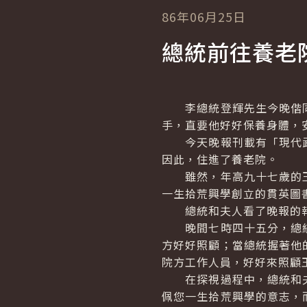
86年06月25日
總統前往養老
李總統登輝先生今晚偕同
手，直要他好好保養身體，
今天晚報刊載有「現代武
因此，住進了養老院。
雖然，年高九十七歲的王
一生拾荒興學創立的貫英圖
總統和夫人看了晚報的報
晚間七時四十五分，總統
方好好照顧；當總統握著他
院方工作人員，好好來照顧
在探視過程中，總統和夫
佩您一生拾荒興學的意志，