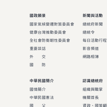
國政願景
新聞與活動
國家氣候變遷對策委員會
總統府新聞
健康台灣推動委員會
總統令
全社會防衛韌性委員會
每日活動行
重要談話
影音頻道
外 交
網路相簿
國 防
中華民國簡介
認識總統府
國情簡介
組織與職掌
中華民國憲法
機關首長
國 父
資政、國策