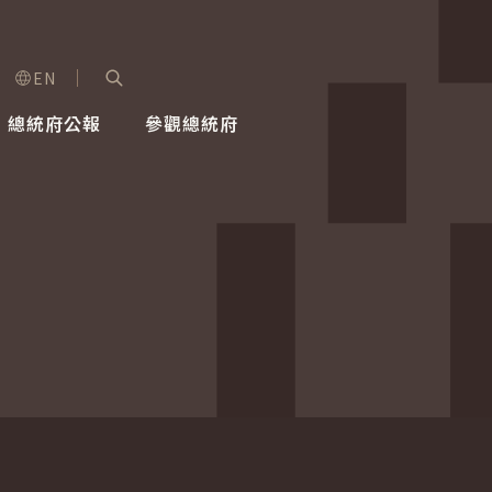
EN
字級選單
展開關鍵字搜尋
總統府公報
參觀總統府
健康台灣推動委員會
總統令
蕭美琴副總統
建築風華
全社會
每日活
行憲後
總統府
外交
網路相簿
國防