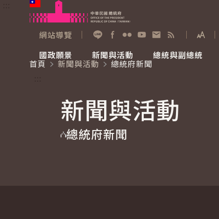
:::
跳到主要內容
中華民國總統府
網站導覽
展開
加入好友
Facebook
Flickr
YouTube
寫信給總統
RSS
國政願景
新聞與活動
總統與副總統
首頁
新聞與活動
總統府新聞
國政願景
新聞與活動
總統與副總統
參觀總統府
:::
新聞與活動
國家氣候變遷對策委員會
總統府新聞
賴清德總統
參觀資訊
總統府新聞
重要談話
影音頻道