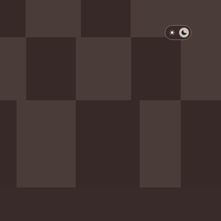
淺色模式
深色模式
防衛韌性委員會
動行程
歷任總統與副總統
展覽