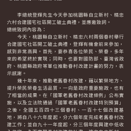
李總統登輝先生今天參加桃園縣自立新村、精忠
六村合建國宅社區開工破土典禮，並應邀致詞。
總統致詞內容為：
今天，桃園縣自立新村、精忠六村兩個眷村舉行
合建國宅社區開工破土典禮，登輝有機會前來參加，
感到非常高興。首先，要恭喜各位榮民、榮眷，多年
來的希望終於實現；同時，也要對國防部、臺灣省政
府、桃園縣政府等單位推動眷村改建計畫的努力，表
示感謝。
幾十年來，推動老舊眷村改建，藉以繁榮地方、
提升榮民榮眷生活品質，一向是政府重要施政，也有
了相當的成果。在「國軍老舊眷村改建條例」公布實
施，以及立法院通過「國軍老舊眷村改建特別預算」
之後，全國五百四十三個眷村、一百十七個改建基
地，將自八十六年度起，分六個年度完成老舊眷村改
建工作；並自九十一年度起，分三個年度興建中低收