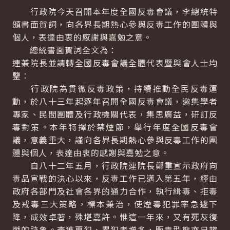
行政院今天召開本年度全國反毒會議，李總統特
頒書面賀詞，向各界長期熱心參與反毒工作的團體與
個人，表達由衷的感謝與嘉勉之意。
總統書面賀詞全文為：
連兼院長並請轉全國反毒會議全體代表暨與會人士均
鑒：
行政院為貫徹反毒政策，持續推動全民反毒運
動，於八十三年起逐年召開全國反毒會議，邀集學者
專家、民間團體及行政機關代表，集思廣益，研訂反
毒對策。本年特擇於禁煙節，舉行年度全國反毒會
議，意義重大，謹向各界長期熱心參與反毒工作的團
體與個人，表達由衷的感謝與嘉勉之意。
自八十二年五月，行政院連院長鄭重宣示政府向
毒品宣戰的決心以來，反毒工作已邁入第五年，經由
政府各部門及社會各界的通力合作，執行緝毒、拒毒
及戒毒三大策略，標本兼治，使煙毒犯罪率急遽下
降，成效卓著，殊堪嘉許。惟這一年來，又有死灰復
燃的跡象。查獲再犯、累犯者增多，販毒型態亦日趨