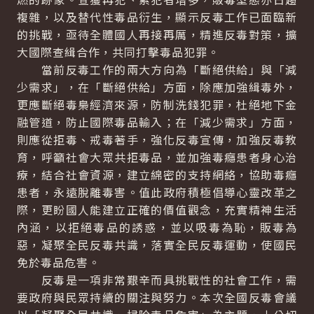
複雜，以及替代性毒品衍生，顯示反毒工作已面臨新
的挑戰，亟待全體國人再接再厲，精進反毒對策，擴
大國際查緝合作，共同打擊毒品犯罪。
當前反毒工作的兩大方向為「斷絕供給」與「減
少需求」，在「斷絕供給」方面，除應加強緝毒外，
更應斷絕毒梟經濟來源，防制洗錢犯罪，杜絕地下金
融管道，防止國際毒品輸入；在「減少需求」方面，
則應從拒毒、戒毒著手，強化反毒宣傳，加強反毒教
育，呼籲社會大眾共拒毒品，並加強毒癮患者身心治
療，結合社會資源，建立綿密的支持網絡，協助毒癮
患者，永遠脫離毒害。值此政府積極倡導心靈改革之
際，更盼國人能建立正確的價值觀念，充實精神生活
內涵，以拒絕毒品的誘惑，並以吸毒為恥，販毒為
惡，凝聚全民反毒共識，落實全民反毒運動，使國民
免於毒品危害。
反毒是一項非常艱辛而具挑戰性的社會工作，需
要政府與民眾持續的關注與努力。本次全國反毒會議