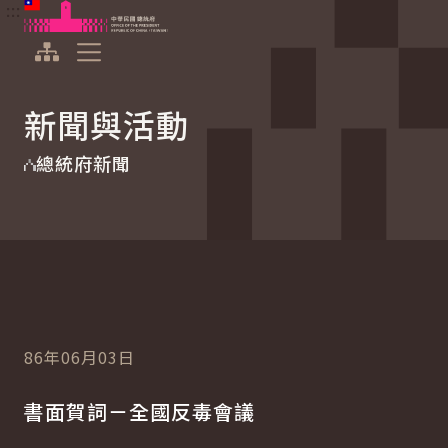
:::
:::
跳到主要內容
中華民國總統府
展開選單
新聞與活動
總統府新聞
86年06月03日
書面賀詞－全國反毒會議