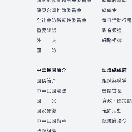
國家氣候變遷對策委員會
總統府新聞
健康台灣推動委員會
總統令
全社會防衛韌性委員會
每日活動行
重要談話
影音頻道
外 交
網路相簿
國 防
中華民國簡介
認識總統府
國情簡介
組織與職掌
中華民國憲法
機關首長
國 父
資政、國策
國家象徵
儀節活動
中華民國勳章
總統府法令
政府組織