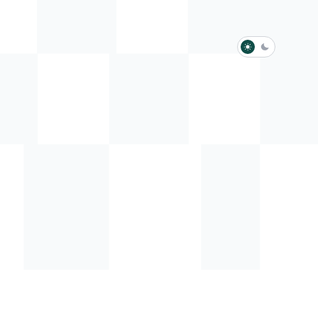
淺色模式
深色模式
防衛韌性委員會
動行程
歷任總統與副總統
展覽