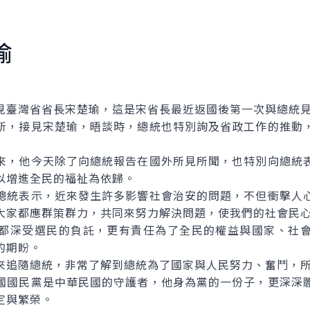
瑜
臺灣省省長宋楚瑜，這是宋省長最近返國後第一次與總統
，接見宋楚瑜，晤談時，總統也特別詢及省政工作的推動，
，他今天除了向總統報告在國外所見所聞，也特別向總統表
以增進全民的福祉為依歸。
統表示，近來發生許多影響社會治安的問題，不但衝擊人心
大家都應群策群力，共同來努力解決問題，使我們的社會民
深受選民的負託，更有責任為了全民的權益與國家、社會
的期盼。
追隨總統，非常了解到總統為了國家與人民努力、奮鬥，所
國民黨是中華民國的守護者，他身為黨的一份子，更深深體
定與繁榮。