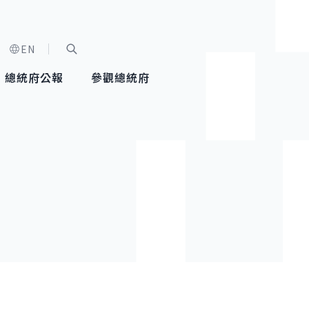
EN
字級選單
展開關鍵字搜尋
總統府公報
參觀總統府
健康台灣推動委員會
總統令
蕭美琴副總統
建築風華
全社會
每日活
行憲後
總統府
外交
網路相簿
國防