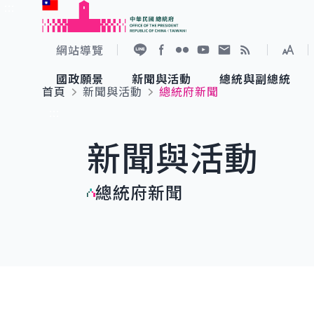
:::
跳到主要內容
中華民國總統府
網站導覽
展開
加入好友
Facebook
Flickr
YouTube
寫信給總統
RSS
國政願景
新聞與活動
總統與副總統
首頁
新聞與活動
總統府新聞
國政願景
新聞與活動
總統與副總統
參觀總統府
:::
新聞與活動
國家氣候變遷對策委員會
總統府新聞
賴清德總統
參觀資訊
總統府新聞
重要談話
影音頻道