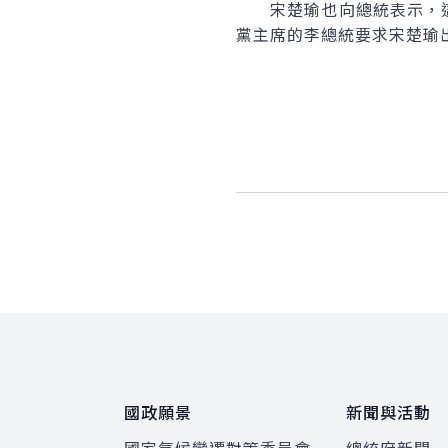
宋楚瑜也向總統表示，這
黨主席的李總統要求宋楚瑜
:::
國政願景
新聞與活動