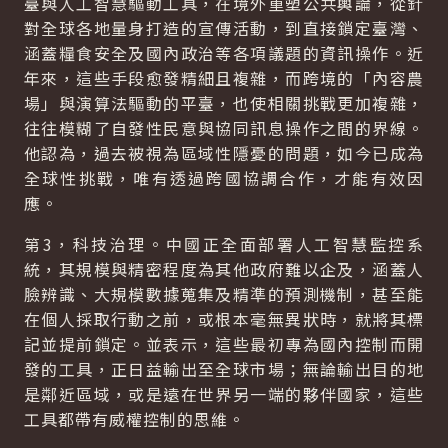
臺與人工智慧驅動工具，在境外重塑公共輿論，從針
對全球各地量身打造的宣傳活動，到直接鎖定臺灣、
涵蓋糧食安全及國內政治等各項議題的資訊操作。近
年來，這些手段愈發精細且複雜，而跨境的「內容農
場」與演算法驅動的平臺，也使相關挑戰更加複雜，
往往模糊了自發性民意與協同訊息操作之間的界線。
他認為，過去被視為區域性隱憂的問題，如今已成為
全球性挑戰，唯有透過跨國協調合作，才能有效因
應。
第3，科技治理。中國正全面部署人工智慧監控系
統，其規模與精密程度為其他政府難以企及，涵蓋人
臉辨識、大規模數據蒐集及精準的預測機制，甚至能
在個人採取行動之前，或根本毫無異狀時，就將其標
記並提前鎖定。並表示，這些最初專為國內控制而開
發的工具，正日益輸出至全球市場；無論輸出目的地
是鄰近區域，或是遠在世界另一端的夥伴國家，這些
工具都帶有威權控制的思維。