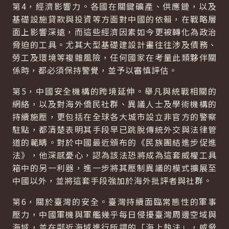
第4，經濟影響力。各國在關鍵礦產、供應鏈，以及
基礎設施貸款與投資等方面對中國的依賴，在戰略層
面上影響深遠，而這些經濟因素如今更被轉化為政治
脅迫的工具。尤其大型基礎建設計畫往往涉及債務、
勞工及環境等複雜風險，任何國家在考量此類夥伴關
係時，都必須保持警覺，並予以審慎評估。
第5，中國安全機構的跨境延伸。舉凡與統戰相關的
網絡，以及對海外僑民社群、異議人士及學術機構的
持續施壓，更包括在全球各大城市設立非官方的警察
駐點，都清楚表明其手段早已跳脫傳統外交與法律管
道的範疇。對於中國最近頒布的《民族團結進步促進
法》，他深感憂心，認為該法恐將成為這套威權工具
箱中的另一利器，進一步將其壓制異議的模式擴展至
中國以外，並將這套手段強加於海外批評者與社群。
第6，關於臺灣的安全。臺灣持續面臨常態性的軍事
壓力，中國軍機與軍艦幾乎每日侵擾臺灣周邊空域與
海域，並在鄰近海域進行所謂的「海上執法」，威脅