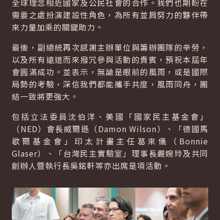
全球理念相近國家及公民社會的合作。我們也期盼在
需要之處扮演建設性角色，為所有並肩努力的夥伴帶
來力量加乘的關鍵助力。
最後，副總統再次感謝主辦單位與籌辦團隊的辛勞，
以及所有遠道而來撥冗參與活動的貴賓，預祝本屆年
會圓滿成功。並表示，無論是眼前的風雨，或是國際
局勢的考驗，深信我們都能攜手共度，風雨同舟，團
結一致將更強大。
包括立法委員沈伯洋、美國「國家民主基金會」
（NED）會長威爾遜（Damon Wilson）、「德國馬
歇爾基金會」印太計畫主任葛來儀（Bonnie
Glaser）、「台灣民主實驗室」理事長嚴婉玲及共同
創辦人暨執行長吳銘軒等亦出席是項活動。