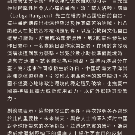
副總統也分享幾件昨晚讓他徹夜難眠的時事。首先是
極具衝擊性且令人心痛的畫面，流亡藏人洛嘎．讓贊
（Lobga Rangzen）先生在紐約聯合國總部前自焚。
這些畫面傳達出極深絕望以及極其痛苦的吶喊，也凸
顯藏人在抵抗基本權利遭剝奪，以及宗教與文化自由
遭受打壓時，所面臨的艱鉅處境。第2起事件發生於
昨日臺中，一名臺籍日裔作家兼記者，在研討會發表
演講後遭到暴力襲擊。嫌犯於數小時後準備離境時，
遭警方逮捕。該名嫌犯為中國裔，並持香港身分在
臺。第3起事件同樣發生於昨日，中國朝南太平洋試
射洲際彈道飛彈，引發印太地區夥伴的嚴重關切。各
國不僅憂心地緣政治環境的穩定遭到破壞，也擔憂中
國將持續且擴大威脅使用武力，以向外彰顯其影響
力。
副總統表示，這些剛發生的事件，再次證明各界齊聚
於此的重要性。未來幾天，與會人士將深入探討中國
對全球所帶來的各項挑戰，並透過充實的議程，為身
處威權體制壓迫下的倡議人士提供更實用的反制工