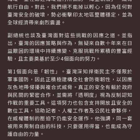
航行自由。對此，我們絕不能掉以輕心，因為任何對
臺灣安全的破壞，勢必衝擊印太地區整體穩定，並為
全球經濟帶來劇烈震盪。
副總統也談及臺灣面對這些挑戰的因應之道。並指
出，臺灣的因應策略與作為，無疑來自數十年來在日
益艱困的環境中持續應變、克服挑戰所累積的豐富經
驗，且主要奠基於至少4個面向的努力。
第1個面向是「韌性」。臺灣深知捍衛民主不僅限於
軍事國防，因此正積極建構全社會防衛韌性，以因應
灰色地帶侵擾與複合式威脅。真正的安全有賴於政府
與民間的緊密合作，並需將「透明度」視為反制認知
作戰的重要工具。這項努力也包含支持開放且安全的
數位工具，協助記者、人權工作者及公民社會夥伴，
在威權體制的壓迫下仍能安全運作。他強調，同一套
被用來限制自由的科技，只要運用得當，也能成為守
護自由的力量。