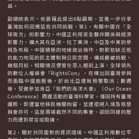
具。
副總統表示，他要藉此提出6點觀察，並進一步分享
臺灣如何因應這些共同挑戰。第1，有關中國在「全
球南方」的影響力。中國正利用安全夥伴關係與經濟
影響力，擴大其在亞洲、拉丁美洲、中亞及中東的參
與及布局。中國積極的地緣政治操作，對那些缺乏抵
抗能力地區的民主體制與公民空間，構成嚴峻挑戰。
幾個月前，相關情況便曾在眾人眼前上演。全球領先
的數位人權峰會「RightsCon」，在傳出因臺灣參與
而面臨中國施壓後，於尚比亞遭無預警取消；數週
後，受邀參加肯亞「我們的海洋大會」（Our Ocean
Conference）周邊活動的臺灣科學家，僅因持有臺灣
護照，即遭當地移民機關拘留，並遭拒絕入境及核發
與會許可。這是兩場截然不同的集會，卻因同樣的壓
力而遭到禁言或阻撓。
第2，關於共同面對的資訊環境。中國正利用數位平