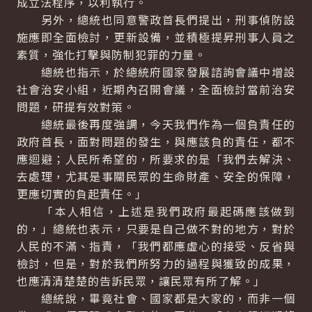
成立法程序，以利執行。
另外，總統也同意警政首長們提出，刑事偵防設
施應即全面檢討，更新設備，並積極提昇刑事人員之
素質，強化打擊與防制犯罪的力量。
總統也指示，於總統府國家發展諮詢會議中增設
社會治安小組，近期內召開會議，全面檢討當前治安
問題，研提有效對策。
總統最後再度強調，今天我們作為一個負責任的
政府首長，面對問題的發生，與應該負的責任，都不
應迴避；人民所希望的，所要求的是「我們去解決、
去處理，尤其是事關民眾的生命財產、安全的保障，
更應切實的負起責任。」
「本人相信，上述是我們政府最起碼應該做到
的，」總統也表示，只要是自己做不對的地方，對於
人民的不滿、指責，「我們都應虛心的接受、反省與
檢討，但是，對於我們所努力的過程與獲致的成果，
也應清清楚楚的告訴民眾，讓民眾有所了解。」
總統說，畢竟社會、國家都是大家的，而非一個