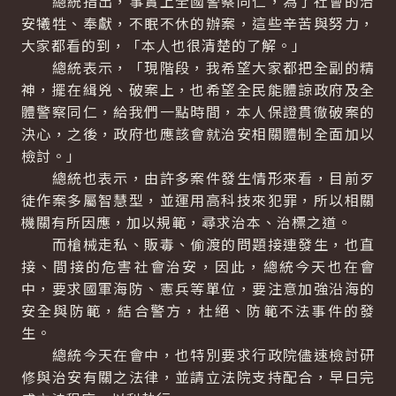
總統指出，事實上全國警察同仁，為了社會的治
安犧牲、奉獻，不眠不休的辦案，這些辛苦與努力，
大家都看的到，「本人也很清楚的了解。」
總統表示，「現階段，我希望大家都把全副的精
神，擺在緝兇、破案上，也希望全民能體諒政府及全
體警察同仁，給我們一點時間，本人保證貫徹破案的
決心，之後，政府也應該會就治安相關體制全面加以
檢討。」
總統也表示，由許多案件發生情形來看，目前歹
徒作案多屬智慧型，並運用高科技來犯罪，所以相關
機關有所因應，加以規範，尋求治本、治標之道。
而槍械走私、販毒、偷渡的問題接連發生，也直
接、間接的危害社會治安，因此，總統今天也在會
中，要求國軍海防、憲兵等單位，要注意加強沿海的
安全與防範，結合警方，杜絕、防範不法事件的發
生。
總統今天在會中，也特別要求行政院儘速檢討研
修與治安有關之法律，並請立法院支持配合，早日完