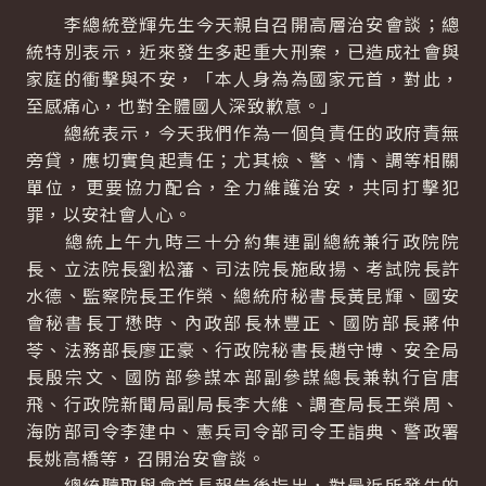
李總統登輝先生今天親自召開高層治安會談；總
統特別表示，近來發生多起重大刑案，已造成社會與
家庭的衝擊與不安，「本人身為為國家元首，對此，
至感痛心，也對全體國人深致歉意。」
總統表示，今天我們作為一個負責任的政府責無
旁貸，應切實負起責任；尤其檢、警、情、調等相關
單位，更要協力配合，全力維護治安，共同打擊犯
罪，以安社會人心。
總統上午九時三十分約集連副總統兼行政院院
長、立法院長劉松藩、司法院長施啟揚、考試院長許
水德、監察院長王作榮、總統府秘書長黃昆輝、國安
會秘書長丁懋時、內政部長林豐正、國防部長蔣仲
苓、法務部長廖正豪、行政院秘書長趙守博、安全局
長殷宗文、國防部參謀本部副參謀總長兼執行官唐
飛、行政院新聞局副局長李大維、調查局長王榮周、
海防部司令李建中、憲兵司令部司令王詣典、警政署
長姚高橋等，召開治安會談。
總統聽取與會首長報告後指出，對最近所發生的