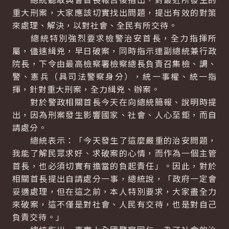
重大刑案，大家應該切實找出問題，提出有效的對策
來處理、解決，以對社會、全民有所交待。
總統特別強烈要求檢警治安首長，全力指揮所
屬，儘速緝兇，早日破案，同時指示連副總統兼行政
院長，下令由最高檢察署檢察總長負責召集檢、調、
警、憲兵（具司法警察身分），統一事權、統一指
揮，針對重大刑案，全力緝兇、辦案。
對於警政相關首長今天在向總統簡報、說明時提
出，因為刑案發生影響國家、社會、人心至鉅，而自
請處分。
總統表示：「今天發生了這麼嚴重的治安問題，
我能了解民眾求好、求破案的心情，而作為一個主管
首長，也必須切實有擔當的負起責任」。因此，對於
相關首長提出自請處分一事，總統說，「政府一定會
妥適處理，但在這之前，本人特別要求，大家盡全力
來破案，這不僅是對社會、人民有交待，也是對自己
負責交待。」