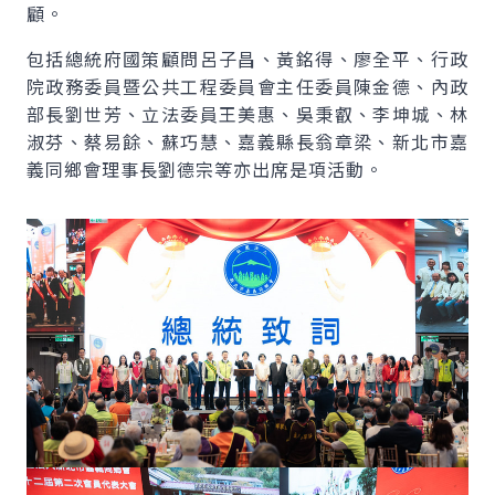
顧。
包括總統府國策顧問呂子昌、黃銘得、廖全平、行政
院政務委員暨公共工程委員會主任委員陳金德、內政
部長劉世芳、立法委員王美惠、吳秉叡、李坤城、林
淑芬、蔡易餘、蘇巧慧、嘉義縣長翁章梁、新北市嘉
義同鄉會理事長劉德宗等亦出席是項活動。