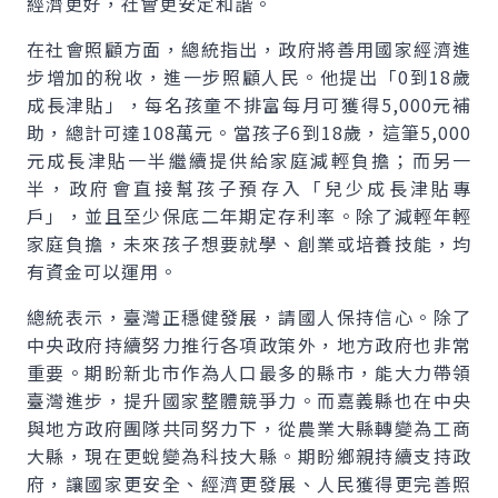
經濟更好，社會更安定和諧。
在社會照顧方面，總統指出，政府將善用國家經濟進
步增加的稅收，進一步照顧人民。他提出「0到18歲
成長津貼」，每名孩童不排富每月可獲得5,000元補
助，總計可達108萬元。當孩子6到18歲，這筆5,000
元成長津貼一半繼續提供給家庭減輕負擔；而另一
半，政府會直接幫孩子預存入「兒少成長津貼專
戶」，並且至少保底二年期定存利率。除了減輕年輕
家庭負擔，未來孩子想要就學、創業或培養技能，均
有資金可以運用。
總統表示，臺灣正穩健發展，請國人保持信心。除了
中央政府持續努力推行各項政策外，地方政府也非常
重要。期盼新北市作為人口最多的縣市，能大力帶領
臺灣進步，提升國家整體競爭力。而嘉義縣也在中央
與地方政府團隊共同努力下，從農業大縣轉變為工商
大縣，現在更蛻變為科技大縣。期盼鄉親持續支持政
府，讓國家更安全、經濟更發展、人民獲得更完善照