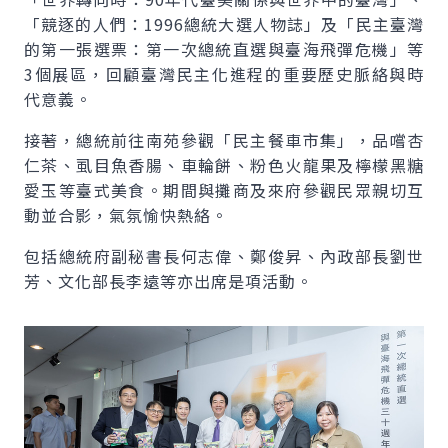
「競逐的人們：1996總統大選人物誌」及「民主臺灣
的第一張選票：第一次總統直選與臺海飛彈危機」等
3個展區，回顧臺灣民主化進程的重要歷史脈絡與時
代意義。
接著，總統前往南苑參觀「民主餐車市集」，品嚐杏
仁茶、虱目魚香腸、車輪餅、粉色火龍果及檸檬黑糖
愛玉等臺式美食。期間與攤商及來府參觀民眾親切互
動並合影，氣氛愉快熱絡。
包括總統府副秘書長何志偉、鄭俊昇、內政部長劉世
芳、文化部長李遠等亦出席是項活動。